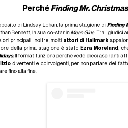
Perché
Finding Mr. Christma
oposito di Lindsay Lohan, la prima stagione di
Finding 
than Bennett, la sua co-star in
Mean Girls
. Tra i giudici
ioni principali. Inoltre, molti
attori di Hallmark
appaiono
itore della prima stagione è stato
Ezra Moreland
, ch
idays
. Il format funziona perché vede dieci aspiranti at
lizio
divertenti e coinvolgenti, per non parlare del fatt
are fino alla fine.