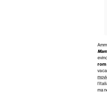
Amme
Mamm
evinc
rom
vaca
movi
l’ita
ma no