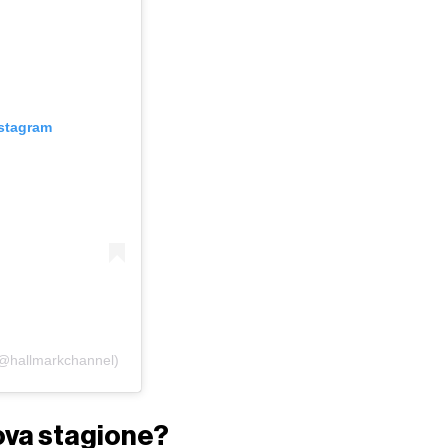
nstagram
(@hallmarkchannel)
ova stagione?