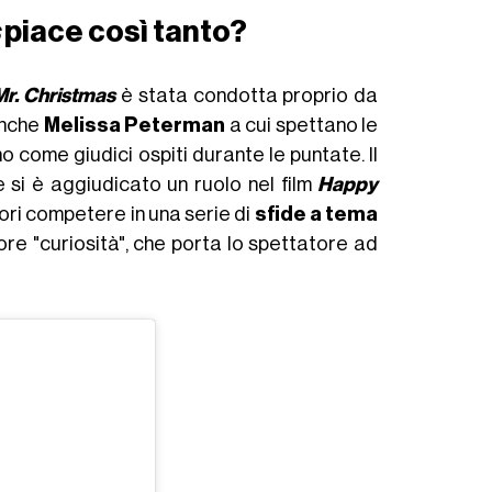
s
piace così tanto?
Mr. Christmas
è stata condotta proprio da
 anche
Melissa Peterman
a cui spettano le
 come giudici ospiti durante le puntate. Il
e si è aggiudicato un ruolo nel film
Happy
tori competere in una serie di
sfide a tema
ore "curiosità", che porta lo spettatore ad