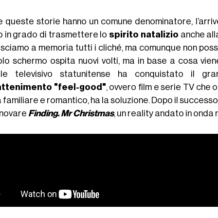
e queste storie hanno un comune denominatore, l’arriv
 in grado di trasmettere lo
spirito natalizio
anche alla
sciamo a memoria tutti i cliché, ma comunque non possi
olo schermo ospita nuovi volti, ma in base a cosa vie
le televisivo statunitense ha conquistato il gr
attenimento "feel-good"
, ovvero film e serie TV che o
familiare e romantico, ha la soluzione. Dopo il successo
nnovare
Finding. Mr Christmas
, un reality andato in onda 