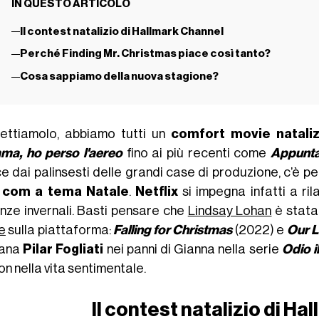
IN QUESTO ARTICOLO
Il contest natalizio di Hallmark Channel
Perché Finding Mr. Christmas piace così tanto?
Cosa sappiamo della nuova stagione?
ttiamolo, abbiamo tutti un
comfort movie nataliz
a, ho perso l'aereo
fino ai più recenti come
Appunta
e dai palinsesti delle grandi case di produzione, c’è per
 com a tema Natale
.
Netflix
si impegna infatti a ril
nze invernali. Basti pensare che
Lindsay Lohan
è stata
e
sulla piattaforma:
Falling for Christmas
(2022) e
Our L
liana
Pilar Fogliati
nei panni di Gianna nella serie
Odio i
n nella vita sentimentale.
Il contest natalizio di H