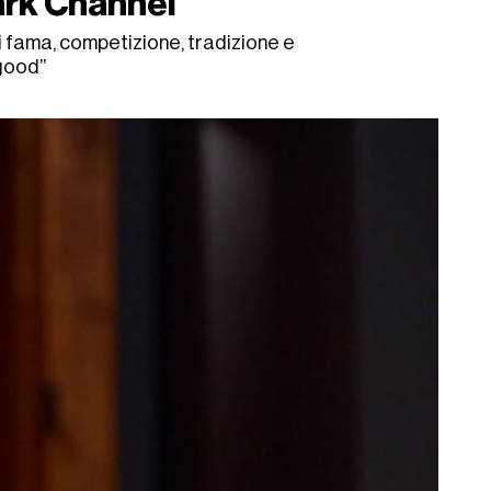
mark Channel
i fama, competizione, tradizione e
good”