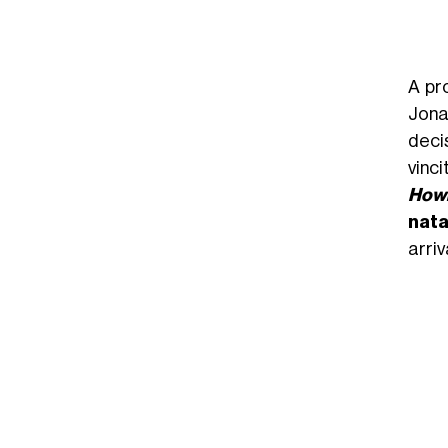
A pr
Jona
decis
vinc
Howl
nata
arriv