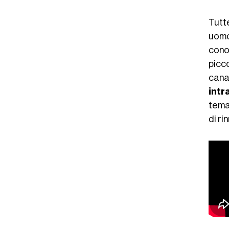
Tutt
uomo
cono
picc
cana
intr
tema 
di ri