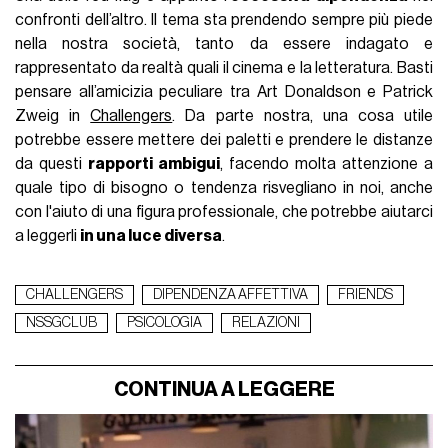
confronti dell’altro. Il tema sta prendendo sempre più piede
nella nostra società, tanto da essere indagato e
rappresentato da realtà quali il cinema e la letteratura. Basti
pensare all’amicizia peculiare tra Art Donaldson e Patrick
Zweig in
Challengers
. Da parte nostra, una cosa utile
potrebbe essere mettere dei paletti e prendere le distanze
da questi
rapporti ambigui
, facendo molta attenzione a
quale tipo di bisogno o tendenza risvegliano in noi, anche
con l'aiuto di una figura professionale, che potrebbe aiutarci
a leggerli
in una luce diversa
.
CHALLENGERS
DIPENDENZA AFFETTIVA
FRIENDS
NSSGCLUB
PSICOLOGIA
RELAZIONI
CONTINUA A LEGGERE