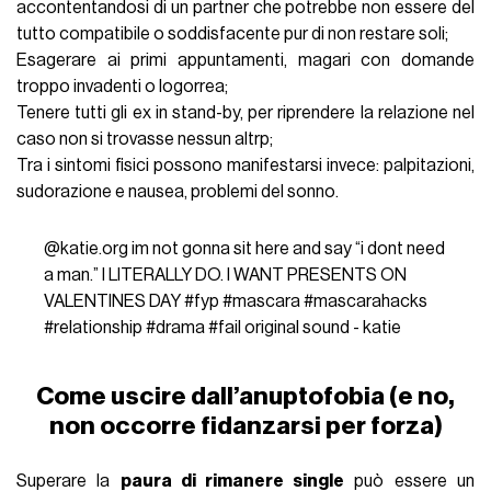
accontentandosi di un partner che potrebbe non essere del
tutto compatibile o soddisfacente pur di non restare soli;
Esagerare ai primi appuntamenti, magari con domande
troppo invadenti o logorrea;
Tenere tutti gli ex in stand-by, per riprendere la relazione nel
caso non si trovasse nessun altrp;
Tra i sintomi fisici possono manifestarsi invece: palpitazioni,
sudorazione
e nausea, problemi del
sonno
.
@katie.org
im not gonna sit here and say “i dont need
a man.” I LITERALLY DO. I WANT PRESENTS ON
VALENTINES DAY
#fyp
#mascara
#mascarahacks
#relationship
#drama
#fail
original sound - katie
Come uscire dall’anuptofobia (e no,
non occorre fidanzarsi per forza)
Superare la
paura di rimanere single
può essere un