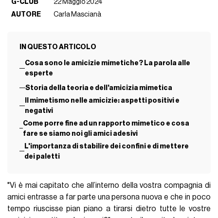
G-CLUB
22 Maggio 2024
AUTORE
Carla Mascianà
IN QUESTO ARTICOLO
Cosa sono le amicizie mimetiche? La parola alle
esperte
Storia della teoria e dell'amicizia mimetica
Il mimetismo nelle amicizie: aspetti positivi e
negativi
Come porre fine ad un rapporto mimetico e cosa
fare se siamo noi gli amici adesivi
L'importanza di stabilire dei confini e di mettere
dei paletti
"Vi è mai capitato che all’interno della vostra compagnia di
amici entrasse a far parte una persona nuova e che in poco
tempo riuscisse pian piano a tirarsi dietro tutte le vostre