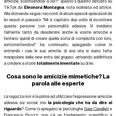
amicizie, sostituendosi a voi?": questo il quesito lanciato su
TikTok da
Eleonora Montagna
, nota violinista ed attrice.
Alla domanda segue i racconti di alcuni episodi spiacevoli da
lei vissuti in passato: "Mi è capitato due volte di incontrare
queste persone con personalità adesiva. Vi invidiano
talmente tanto da desiderare anche le vostre amicizie e
tentano quindi di creare quella sorta di complicità con loro,
estromettendovi": ha continuato, spiegando come in
entrambi i casi le sue amiche di una vita si siano fatte
manipolare dalla new entry del gruppo, arrivando addirittura
a credere a storie
totalmente inventate
su di lei.
Cosa sono le amicizie mimetiche? La
parola alle esperte
La ragazza non è la prima ad utilizzare l'espressione amicizie
adesive sui social, ma
la psicologia che ha da dire al
riguardo
? Come ci spiegano le psicologhe
Gaia Cavalleri
e
Francesca Picozzi
, non c’è un fondamento scientifico a