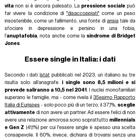
vita
non si è ancora palesato. La
pressione sociale
può
far vivere la condizione di
"disaccoppiati"
come un peso
insostenibile, come un fallimento, una fonte di
ansia
tale da
sfociare in depressione e persino in una fobia,
l'
anuptafobia
, nota anche come la
sindrome di Bridget
Jones
.
Essere single in Italia: i dati
Secondo i dati
Istat
pubblicati nel 2023, un italiano su tre
risulta solo all’anagrafe:
i single sono 8,5 milioni e si
prevede saliranno a 10,5 nel 2041
. I nuclei monofamiliari
superano le famiglie, ma - come rivela il
35esimo Rapporto
Italia di Eurispes
- solo poco più di un terzo, il 37,1%,
sceglie
attivamente
di non avere un partner. Ad essere felici di non
avere una relazione amorosa sono soprattutto
millennials
e Gen Z
(41,1%) per cui l'essere single è spesso una scelta
consapevole. Il 60%, invece, dichiara di trovarsi senza una