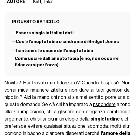
AUTORE
Kettj Talon
IN QUESTO ARTICOLO
Essere single in Italia: i dati
Cos’è l’anuptafobia o sindrome di Bridget Jones
I sintomi e le cause dell’anuptafobia
Come uscire dall’anuptofobia (e no, non occorre
fidanzarsi per forza)
Novità? Hai trovato un fidanzato? Quando ti sposi? Non
vorrai mica rimanere zitella e non dare ai tuoi genitori dei
nipotini? Alzi la mano chi non si sia mai sentito porre una di
queste domande. Se c’è chi ha imparato a
rispondere
a tono
alla zia impicciona, chi a glissare con eleganza cambiando
argomento, chi si lancia in un elogio della
singletudine
e chi
preferisce evitare qualsiasi situazione scomoda, molti altri
corrono in bagno a piangere disperati perché
l’amore della