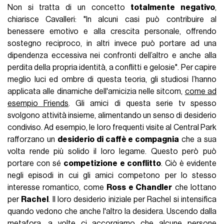
Non si tratta di un concetto
totalmente negativo
,
chiarisce Cavalleri: "In alcuni casi può contribuire al
benessere emotivo e alla crescita personale, offrendo
sostegno reciproco, in altri invece può portare ad una
dipendenza eccessiva nei confronti dell’altro e anche alla
perdita della propria identità, a conflitti e gelosie". Per capire
meglio luci ed ombre di questa teoria, gli studiosi l’hanno
applicata alle dinamiche dell'amicizia nelle sitcom,
come ad
esempio Friends
. Gli amici di questa serie tv spesso
svolgono attività insieme, alimentando un senso di desiderio
condiviso. Ad esempio, le loro frequenti visite al Central Park
rafforzano un
desiderio di caffè e compagnia
che a sua
volta rende più solido il loro legame. Questo però può
portare con sé
competizione e conflitto
. Ciò è evidente
negli episodi in cui gli amici competono per lo stesso
interesse romantico, come
Ross e Chandler
che lottano
per
Rachel
. Il loro desiderio iniziale per Rachel si intensifica
quando vedono che anche l'altro la desidera. Uscendo dalla
metafora, a volte ci accorgiamo che alcune persone