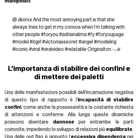
manipolati
.
@.diiorxx
And the most annoying part is that she
always tries to get in my convos when I’m talking with
other people
#foryou
#adrianalima
#fy
#foryoupage
#model
#itgirl
#victoriassecret
#angel
#modeling
#iconic
#viral
#viralvideo
#relatable
Originalton - ℳ
L'importanza di stabilire dei confini e
di mettere dei paletti
Una delle manifestazioni possibili dell'incarnazione negativa
di questo tipo di rapporto è l’
incapacità di stabilire
confini
, come anche la possessività e la costante richiesta
di attenzioni e conferme. Alla lunga queste dinamiche
possono diventare
dannose
per entrambe le parti
coinvolte, impedendo lo sviluppo di relazioni più
equilibrate
.
Una delle red flag è appunto l’
eccessiva dipendenza
nei