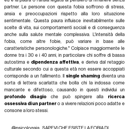
ed è la paura o l'ansia legata al pensiero di rimanere senza
partner. Le persone con questa fobia soffrono di stress,
ansia e preoccupazioni rispetto alla loro situazione
sentimentale. Questa paura influisce inevitabilmente sulle
scelte di vita, sui comportamenti sociali e di conseguenza
anche sulla salute mentale complessiva. L'intensità della
fobia, come altre fobie, può variare in base alle
caratteristiche personologiche." Colpisce maggiormente le
donne tra i 30 e i 40 anni, in particolare chi soffre di bassa
autostima e
dipendenza affettiva
, e deriva dal retaggio
culturale secondo cui a questa età non essere accoppiati
corrisponde a un fallimento. Il
single shaming
diventa una
sorta di lettera scarlatta che bolla chi la indossa come
mancante e difettoso, causando in questi individui un
profondo disagio
che può spingere alla
ricerca
ossessiva di un partner
o a vivere relazioni poco adatte e
consone a loro stessi.
@psicologaia_
SAPEVI CHE ESISTE LA FOBIA DI