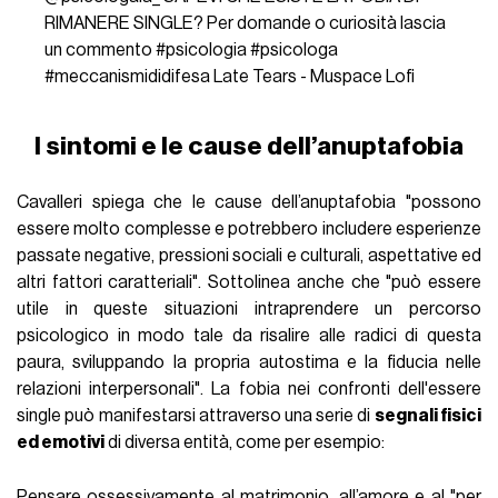
RIMANERE SINGLE? Per domande o curiosità lascia
un commento
#psicologia
#psicologa
#meccanismididifesa
Late Tears - Muspace Lofi
I sintomi e le cause dell’anuptafobia
Cavalleri spiega che le cause dell’anuptafobia "possono
essere molto complesse e potrebbero includere esperienze
passate negative, pressioni sociali e culturali, aspettative ed
altri fattori caratteriali". Sottolinea anche che "può essere
utile in queste situazioni intraprendere un percorso
psicologico in modo tale da risalire alle radici di questa
paura, sviluppando la propria autostima e la fiducia nelle
relazioni interpersonali". La fobia nei confronti dell'essere
single può manifestarsi attraverso una serie di
segnali fisici
ed emotivi
di diversa entità, come per esempio:
Pensare ossessivamente al
matrimonio
, all’amore e al "per