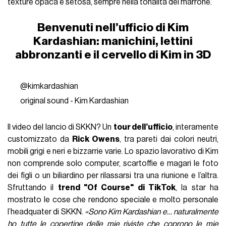
texture opaca e setosa, sempre nella tonalità del marrone.
Benvenuti nell’ufficio di Kim
Kardashian: manichini, lettini
abbronzanti e il cervello di Kim in 3D
@kimkardashian
original sound - Kim Kardashian
Il video del lancio di SKKN? Un
tour dell’ufficio
, interamente
customizzato da
Rick Owens
, tra pareti dai colori neutri,
mobili grigi e neri e bizzarrie varie. Lo spazio lavorativo di Kim
non comprende solo computer, scartoffie e magari le foto
dei figli o un biliardino per rilassarsi tra una riunione e l’altra.
Sfruttando il
trend "Of Course" di TikTok
, la star ha
mostrato le cose che rendono speciale e molto personale
l’headquater di SKKN.
«Sono Kim Kardashian e… naturalmente
ho tutte le copertine delle mie riviste che coprono le mie