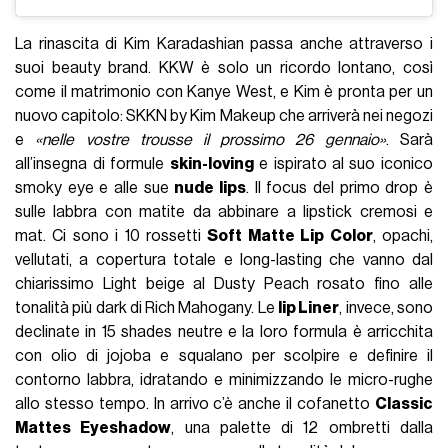
La rinascita di Kim Karadashian passa anche attraverso i
suoi beauty brand. KKW è solo un ricordo lontano, così
come il matrimonio con Kanye West, e Kim è pronta per un
nuovo capitolo: SKKN by Kim Makeup che arriverà nei negozi
e
«nelle vostre trousse il prossimo 26 gennaio»
. Sarà
all’insegna di formule
skin-loving
e ispirato al suo iconico
smoky eye e alle sue
nude lips
. Il focus del primo drop è
sulle labbra con matite da abbinare a lipstick cremosi e
mat. Ci sono i 10 rossetti
Soft Matte Lip Color
, opachi,
vellutati, a copertura totale e long-lasting che vanno dal
chiarissimo Light beige al Dusty Peach rosato fino alle
tonalità più dark di Rich Mahogany. Le
lip Liner
, invece, sono
declinate in 15 shades neutre e la loro formula è arricchita
con olio di jojoba e squalano per scolpire e definire il
contorno labbra, idratando e minimizzando le micro-rughe
allo stesso tempo. In arrivo c’è anche il cofanetto
Classic
Mattes Eyeshadow
, una palette di 12 ombretti dalla