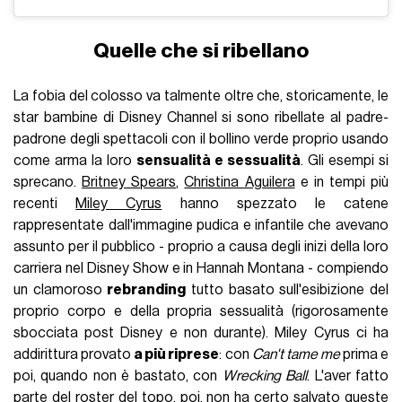
Quelle che si ribellano
La fobia del colosso va talmente oltre che, storicamente, le
star bambine di Disney Channel si sono ribellate al padre-
padrone degli spettacoli con il bollino verde proprio usando
come arma la loro
sensualità e sessualità
. Gli esempi si
sprecano.
Britney Spears
,
Christina Aguilera
e in tempi più
recenti
Miley Cyrus
hanno spezzato le catene
rappresentate dall'immagine pudica e infantile che avevano
assunto per il pubblico - proprio a causa degli inizi della loro
carriera nel Disney Show e in Hannah Montana - compiendo
un clamoroso
rebranding
tutto basato sull'esibizione del
proprio corpo e della propria sessualità (rigorosamente
sbocciata post Disney e non durante). Miley Cyrus ci ha
addirittura provato
a più riprese
: con
Can't tame me
prima e
poi, quando non è bastato, con
Wrecking Ball
. L'aver fatto
parte del roster del topo, poi, non ha certo salvato queste