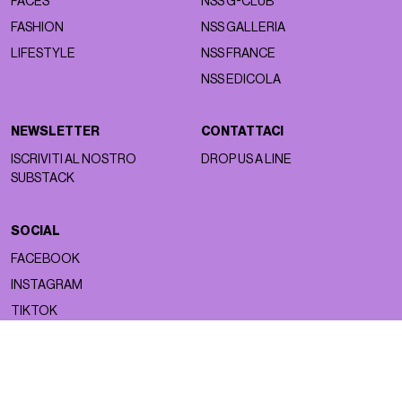
FACES
NSS G-CLUB
FASHION
NSS GALLERIA
LIFESTYLE
NSS FRANCE
NSS EDICOLA
NEWSLETTER
CONTATTACI
ISCRIVITI AL NOSTRO
DROP US A LINE
SUBSTACK
SOCIAL
FACEBOOK
INSTAGRAM
TIKTOK
Copyright ©2026 nss magazine srls
- All rights reserved
nss magazine srls - P.IVA 12275110968