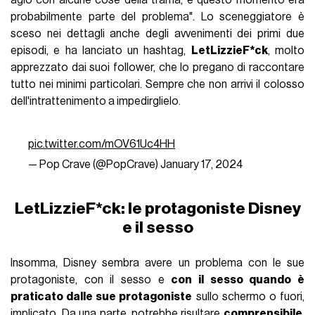
agio con alcune cose della trama, e questo momento era
probabilmente parte del problema". Lo sceneggiatore è
sceso nei dettagli anche degli avvenimenti dei primi due
episodi, e ha lanciato un hashtag,
LetLizzieF*ck
, molto
apprezzato dai suoi follower, che lo pregano di raccontare
tutto nei minimi particolari. Sempre che non arrivi il colosso
dell'intrattenimento a impedirglielo.
pic.twitter.com/mOV61Uc4HH
— Pop Crave (@PopCrave)
January 17, 2024
LetLizzieF*ck: le protagoniste Disney
e il sesso
Insomma, Disney sembra avere un problema con le sue
protagoniste, con il sesso e
con il sesso quando è
praticato dalle sue protagoniste
sullo schermo o fuori,
implicato. Da una parte, potrebbe risultare
comprensibile
.