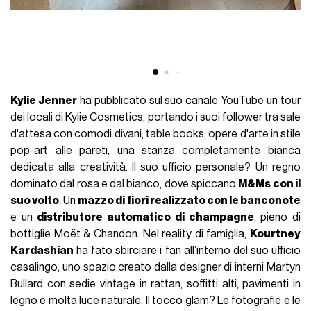
Kylie Jenner
ha pubblicato sul suo canale YouTube un tour
dei locali di Kylie Cosmetics, portando i suoi follower tra sale
d'attesa con comodi divani, table books, opere d'arte in stile
pop-art alle pareti, una stanza completamente bianca
dedicata alla creatività. Il suo ufficio personale? Un regno
dominato dal rosa e dal bianco, dove spiccano
M&Ms con il
suo volto
, Un
mazzo di fiori realizzato con le banconote
e un
distributore automatico di champagne
, pieno di
bottiglie Moët & Chandon. Nel reality di famiglia,
Kourtney
Kardashian
ha fato sbirciare i fan all’interno del suo ufficio
casalingo, uno spazio creato dalla designer di interni Martyn
Bullard con sedie vintage in rattan, soffitti alti, pavimenti in
legno e molta luce naturale. Il tocco glam? Le fotografie e le