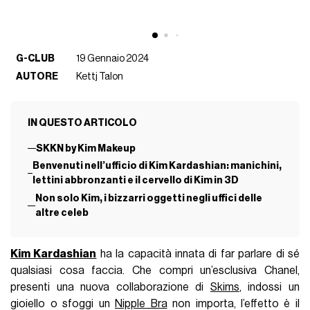
G-CLUB
19 Gennaio 2024
AUTORE
Kettj Talon
IN QUESTO ARTICOLO
SKKN by Kim Makeup
Benvenuti nell’ufficio di Kim Kardashian: manichini,
lettini abbronzanti e il cervello di Kim in 3D
Non solo Kim, i bizzarri oggetti negli uffici delle
altre celeb
Kim Kardashian
ha la capacità innata di far parlare di sé
qualsiasi cosa faccia. Che compri un’esclusiva Chanel,
presenti una nuova collaborazione di
Skims
, indossi un
gioiello o sfoggi un
Nipple Bra
non importa, l’effetto è il