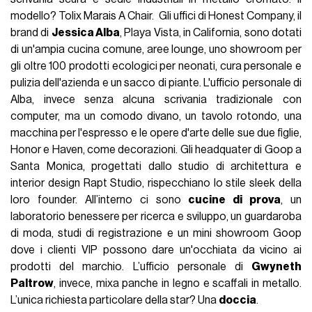
modello? Tolix Marais A Chair. Gli uffici di Honest Company, il
brand di
Jessica Alba
, Playa Vista, in California, sono dotati
di un'ampia cucina comune, aree lounge, uno showroom per
gli oltre 100 prodotti ecologici per neonati, cura personale e
pulizia dell'azienda e un sacco di piante. L'ufficio personale di
Alba, invece senza alcuna scrivania tradizionale con
computer, ma un comodo divano, un tavolo rotondo, una
macchina per l'espresso e le opere d'arte delle sue due figlie,
Honor e Haven, come decorazioni. Gli headquater di Goop a
Santa Monica, progettati dallo studio di architettura e
interior design Rapt Studio, rispecchiano lo stile sleek della
loro founder. All’interno ci sono
cucine di prova
, un
laboratorio benessere per ricerca e sviluppo, un guardaroba
di moda, studi di registrazione e un mini showroom Goop
dove i clienti VIP possono dare un'occhiata da vicino ai
prodotti del marchio. L’ufficio personale di
Gwyneth
Paltrow
, invece, mixa panche in legno e scaffali in metallo.
L’unica richiesta particolare della star? Una
doccia
.