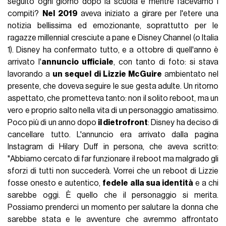
seguito ogni giorno dopo la scuola e mentre facevamo i
compiti?
Nel 2019
aveva iniziato a girare per l'etere una
notizia bellissima ed emozionante, soprattutto per le
ragazze millennial cresciute a pane e Disney Channel (o Italia
1). Disney ha confermato tutto, e a ottobre di quell'anno è
arrivato l'
annuncio ufficiale
, con tanto di foto: si stava
lavorando a
un sequel di Lizzie McGuire
ambientato nel
presente, che doveva seguire le sue gesta adulte. Un ritorno
aspettato, che prometteva tanto: non il solito reboot, ma un
vero e proprio salto nella vita di un personaggio amatissimo.
Poco più di un anno dopo
il dietrofront
: Disney ha deciso di
cancellare tutto. L'annuncio era arrivato dalla pagina
Instagram di Hilary Duff in persona, che aveva scritto:
"Abbiamo cercato di far funzionare il reboot ma malgrado gli
sforzi di tutti non succederà. Vorrei che un reboot di Lizzie
fosse onesto e autentico,
fedele alla sua identità
e a chi
sarebbe oggi. È quello che il personaggio si merita.
Possiamo prenderci un momento per salutare la donna che
sarebbe stata e le avventure che avremmo affrontato