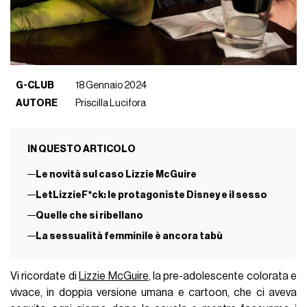
G-CLUB
18 Gennaio 2024
AUTORE
Priscilla Lucifora
IN QUESTO ARTICOLO
Le novità sul caso Lizzie McGuire
LetLizzieF*ck: le protagoniste Disney e il sesso
Quelle che si ribellano
La sessualità femminile è ancora tabù
Vi ricordate di
Lizzie McGuire
, la pre-adolescente colorata e
vivace, in doppia versione umana e cartoon, che ci aveva