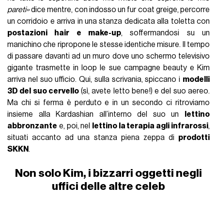
pareti»
dice mentre, con indosso un fur coat greige, percorre
un corridoio e arriva in una stanza dedicata alla toletta con
postazioni hair e make-up
, soffermandosi su un
manichino che ripropone le stesse identiche misure. Il tempo
di passare davanti ad un muro dove uno schermo televisivo
gigante trasmette in loop le sue campagne beauty e Kim
arriva nel suo ufficio. Qui, sulla scrivania, spiccano i
modelli
3D del suo cervello
(sì, avete letto bene!) e del suo aereo.
Ma chi si ferma è perduto e in un secondo ci ritroviamo
insieme alla Kardashian all’interno del suo un
lettino
abbronzante
e, poi, nel
lettino la terapia agli infrarossi
,
situati accanto ad una stanza piena zeppa di
prodotti
SKKN
.
Non solo Kim, i bizzarri oggetti negli
uffici delle altre celeb