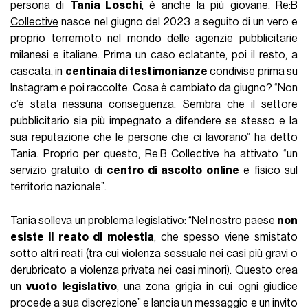
persona di
Tania Loschi
, è anche la più giovane.
Re:B
Collective
nasce nel giugno del 2023 a seguito di un vero e
proprio terremoto nel mondo delle agenzie pubblicitarie
milanesi e italiane. Prima un caso eclatante, poi il resto, a
cascata, in
centinaia di testimonianze
condivise prima su
Instagram e poi raccolte. Cosa è cambiato da giugno? “Non
c’è stata nessuna conseguenza. Sembra che il settore
pubblicitario sia più impegnato a difendere se stesso e la
sua reputazione che le persone che ci lavorano” ha detto
Tania. Proprio per questo, Re:B Collective ha attivato “un
servizio gratuito di
centro di ascolto online
e fisico sul
territorio nazionale”.
Tania solleva un problema legislativo: “Nel nostro paese
non
esiste il reato di molestia
, che spesso viene smistato
sotto altri reati (tra cui violenza sessuale nei casi più gravi o
derubricato a violenza privata nei casi minori). Questo crea
un
vuoto legislativo
, una zona grigia in cui ogni giudice
procede a sua discrezione” e lancia un messaggio e un invito