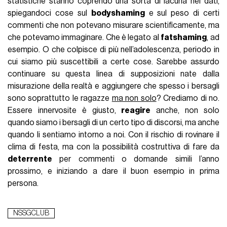
statistiche stanno coprendo una sorta di lacuna nei dati,
spiegandoci cose sul
bodyshaming
e sul peso di certi
commenti che non potevano misurare scientificamente, ma
che potevamo immaginare. Che è legato al
fatshaming
, ad
esempio. O che colpisce di più nell’adolescenza, periodo in
cui siamo più suscettibili a certe cose. Sarebbe assurdo
continuare su questa linea di supposizioni nate dalla
misurazione della realtà e aggiungere che spesso i bersagli
sono soprattutto le ragazze
ma non solo
? Crediamo di no.
Essere innervosite è giusto,
reagire
anche, non solo
quando siamo i bersagli di un certo tipo di discorsi, ma anche
quando li sentiamo intorno a noi. Con il rischio di rovinare il
clima di festa, ma con la possibilità costruttiva di fare da
deterrente
per commenti o domande simili l’anno
prossimo, e iniziando a dare il buon esempio in prima
persona.
NSSGCLUB