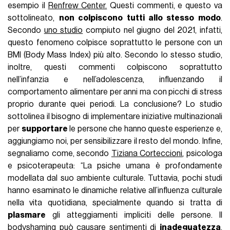
esempio il
Renfrew Center.
Questi commenti, e questo va
sottolineato,
non colpiscono tutti allo stesso modo
.
Secondo
uno studio
compiuto nel giugno del 2021, infatti,
questo fenomeno colpisce soprattutto le persone con un
BMI (Body Mass Index) più alto. Secondo lo stesso studio,
inoltre, questi commenti colpiscono soprattutto
nell’infanzia e nell’adolescenza, influenzando il
comportamento alimentare per anni ma con picchi di stress
proprio durante quei periodi. La conclusione? Lo studio
sottolinea il bisogno di implementare iniziative multinazionali
per
supportare
le persone che hanno queste esperienze e,
aggiungiamo noi, per sensibilizzare il resto del mondo. Infine,
segnaliamo come, secondo
Tiziana Corteccioni
, psicologa
e psicoterapeuta: “La psiche umana è profondamente
modellata dal suo ambiente culturale. Tuttavia, pochi studi
hanno esaminato le dinamiche relative all’influenza culturale
nella vita quotidiana, specialmente quando si tratta di
plasmare
gli atteggiamenti impliciti delle persone. Il
bodyshaming può causare sentimenti di
inadeguatezza
,