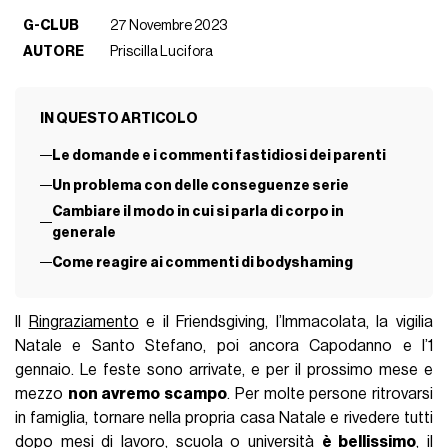
G-CLUB
27 Novembre 2023
AUTORE
Priscilla Lucifora
IN QUESTO ARTICOLO
Le domande e i commenti fastidiosi dei parenti
Un problema con delle conseguenze serie
Cambiare il modo in cui si parla di corpo in
generale
Come reagire ai commenti di bodyshaming
Il
Ringraziamento
e il Friendsgiving, l’Immacolata, la vigilia
Natale e Santo Stefano, poi ancora Capodanno e l’1
gennaio. Le feste sono arrivate, e per il prossimo mese e
mezzo
non avremo scampo
. Per molte persone ritrovarsi
in famiglia, tornare nella propria casa Natale e rivedere tutti
dopo mesi di lavoro, scuola o università
è bellissimo
, il