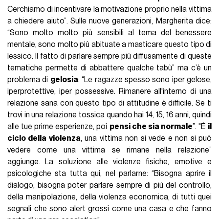
Cerchiamo di incentivare la motivazione proprio nella vittima
a chiedere aiuto”. Sulle nuove generazioni, Margherita dice:
“Sono molto molto più sensibili al tema del benessere
mentale, sono molto più abituate a masticare questo tipo di
lessico. Il fatto di parlare sempre più diffusamente di queste
tematiche permette di abbattere qualche tabù” ma c’è un
problema di
gelosia
: “Le ragazze spesso sono iper gelose,
iperprotettive, iper possessive. Rimanere all'interno di una
relazione sana con questo tipo di attitudine è difficile. Se ti
trovi in una relazione tossica quando hai 14, 15, 16 anni, quindi
alle tue prime esperienze, poi
pensi che sia normale
”. "È
il
ciclo della violenza
, una vittima non si vede e non si può
vedere come una vittima se rimane nella relazione”
aggiunge. La soluzione alle violenze fisiche, emotive e
psicologiche sta tutta qui, nel parlarne: “Bisogna aprire il
dialogo, bisogna poter parlare sempre di più del controllo,
della manipolazione, della violenza economica, di tutti quei
segnali che sono alert grossi come una casa e che fanno