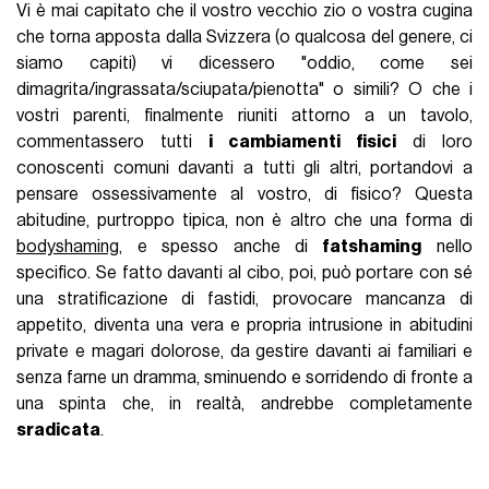
Vi è mai capitato che il vostro vecchio zio o vostra cugina
che torna apposta dalla Svizzera (o qualcosa del genere, ci
siamo capiti) vi dicessero "oddio, come sei
dimagrita/ingrassata/sciupata/pienotta" o simili? O che i
vostri parenti, finalmente riuniti attorno a un tavolo,
commentassero tutti
i cambiamenti fisici
di loro
conoscenti comuni davanti a tutti gli altri, portandovi a
pensare ossessivamente al vostro, di fisico? Questa
abitudine, purtroppo tipica, non è altro che una forma di
bodyshaming
, e spesso anche di
fatshaming
nello
specifico. Se fatto davanti al cibo, poi, può portare con sé
una stratificazione di fastidi, provocare mancanza di
appetito, diventa una vera e propria intrusione in abitudini
private e magari dolorose, da gestire davanti ai familiari e
senza farne un dramma, sminuendo e sorridendo di fronte a
una spinta che, in realtà, andrebbe completamente
sradicata
.