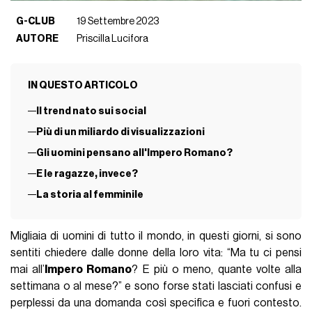
G-CLUB
19 Settembre 2023
AUTORE
Priscilla Lucifora
IN QUESTO ARTICOLO
Il trend nato sui social
Più di un miliardo di visualizzazioni
Gli uomini pensano all'Impero Romano?
E le ragazze, invece?
La storia al femminile
Migliaia di uomini di tutto il mondo, in questi giorni, si sono
sentiti chiedere dalle donne della loro vita: “Ma tu ci pensi
mai all’
Impero Romano
? E più o meno, quante volte alla
settimana o al mese?” e sono forse stati lasciati confusi e
perplessi da una domanda così specifica e fuori contesto.