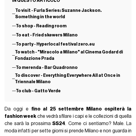
IN QUESTO ARTICOLO
To visit - Furla Series: Suzanne Jackson.
Something in the world
To shop - Reading room
To eat - Fried skewers Milano
To party - Hyperlocal festival zero.eu
To watch - "Miracolo a Milano" al Cinema Godard di
Fondazione Prada
To merenda - Bar Quadronno
To discover - Everything Everywhere All at Once in
Triennale Milano
To club - Gatto Verde
Da oggi e
fino al 25 settembre Milano ospiterà la
fashion week
che vedrà sfilare i capi e le collezioni di quella
che sarà la prossima
SS24
. Come ci sentiamo? Male. La
moda infatti per sette giorni si prende Milano e non guarda in