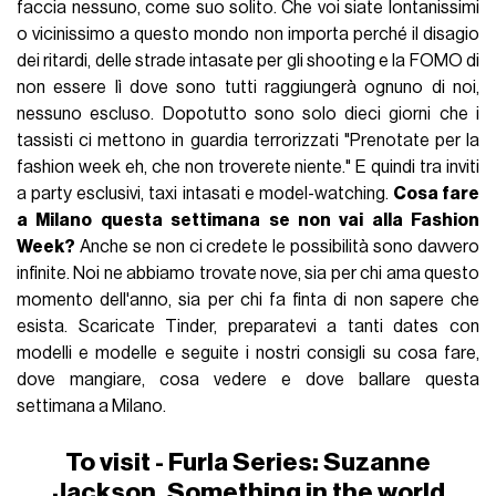
faccia nessuno, come suo solito. Che voi siate lontanissimi
o vicinissimo a questo mondo non importa perché il disagio
dei ritardi, delle strade intasate per gli shooting e la FOMO di
non essere lì dove sono tutti raggiungerà ognuno di noi,
nessuno escluso. Dopotutto sono solo dieci giorni che i
tassisti ci mettono in guardia terrorizzati "Prenotate per la
fashion week eh, che non troverete niente." E quindi tra inviti
a party esclusivi, taxi intasati e model-watching.
Cosa fare
a Milano questa settimana se non vai alla Fashion
Week?
Anche se non ci credete le possibilità sono davvero
infinite. Noi ne abbiamo trovate nove, sia per chi ama questo
momento dell'anno, sia per chi fa finta di non sapere che
esista. Scaricate Tinder, preparatevi a tanti dates con
modelli e modelle e seguite i nostri consigli su cosa fare,
dove mangiare, cosa vedere e dove ballare questa
settimana a Milano.
To visit - Furla Series: Suzanne
Jackson. Something in the world