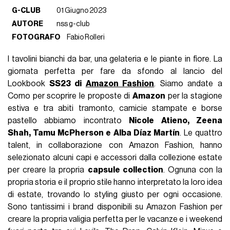
G-CLUB
01 Giugno 2023
AUTORE
nss g-club
FOTOGRAFO
Fabio Rolleri
I tavolini bianchi da bar, una gelateria e le piante in fiore. La
giornata perfetta per fare da sfondo al lancio del
Lookbook
SS23 di
Amazon Fashion
. Siamo andate a
Como per scoprire le proposte di
Amazon
per la stagione
estiva e tra abiti tramonto, camicie stampate e borse
pastello abbiamo incontrato
Nicole Atieno, Zeena
Shah, Tamu McPherson e Alba Díaz Martín
. Le quattro
talent, in collaborazione con Amazon Fashion, hanno
selezionato alcuni capi e accessori dalla collezione estate
per creare la propria
capsule collection
. Ognuna con la
propria storia e il proprio stile hanno interpretato la loro idea
di estate, trovando lo styling giusto per ogni occasione.
Sono tantissimi i brand disponibili su Amazon Fashion per
creare la propria valigia perfetta per le vacanze e i weekend