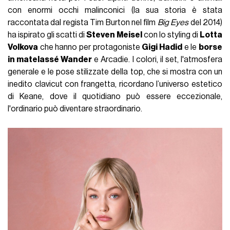
con enormi occhi malinconici (la sua storia è stata
raccontata dal regista Tim Burton nel film
Big Eyes
del 2014)
ha ispirato gli scatti di
Steven Meisel
con lo styling di
Lotta
Volkova
che hanno per protagoniste
Gigi Hadid
e le
borse
in matelassé Wander
e Arcadie. I colori, il set, l'atmosfera
generale e le pose stilizzate della top, che si mostra con un
inedito clavicut con frangetta, ricordano l’universo estetico
di Keane, dove il quotidiano può essere eccezionale,
l'ordinario può diventare straordinario.