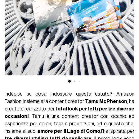
Indecise su cosa indossare questa estate? Amazon
Fashion, insieme alla content creator
Tamu McPherson
, ha
creato e realizzato dei
total look perfetti per tre diverse
occasioni
. Tamu è una content creator con occhio ed
esperienza per colori, tagli e proporzioni, ed è questo che,
insieme al suo
amore per il Lago di Como
,l'ha ispirata per
tre diversi styling tutti da replicare
. Il primo look vede