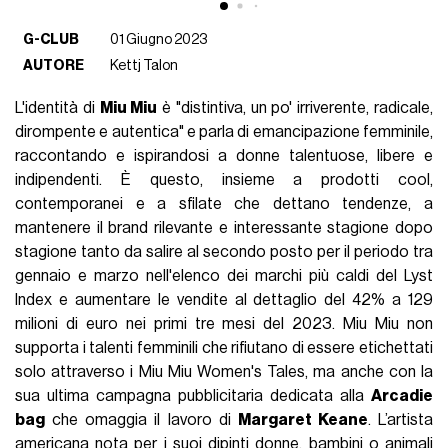
G-CLUB
01 Giugno 2023
AUTORE
Kettj Talon
L'identità di
Miu Miu
è "distintiva, un po' irriverente, radicale,
dirompente e autentica" e parla di emancipazione femminile,
raccontando e ispirandosi a donne talentuose, libere e
indipendenti. È questo, insieme a prodotti cool,
contemporanei e a sfilate che dettano tendenze, a
mantenere il brand rilevante e interessante stagione dopo
stagione tanto da salire al secondo posto per il periodo tra
gennaio e marzo nell'elenco dei marchi più caldi del Lyst
Index e aumentare le vendite al dettaglio del 42% a 129
milioni di euro nei primi tre mesi del 2023. Miu Miu non
supporta i talenti femminili che rifiutano di essere etichettati
solo attraverso i Miu Miu Women's Tales, ma anche con la
sua ultima campagna pubblicitaria dedicata alla
Arcadie
bag
che omaggia il lavoro di
Margaret Keane
. L’artista
americana nota per i suoi dipinti donne, bambini o animali