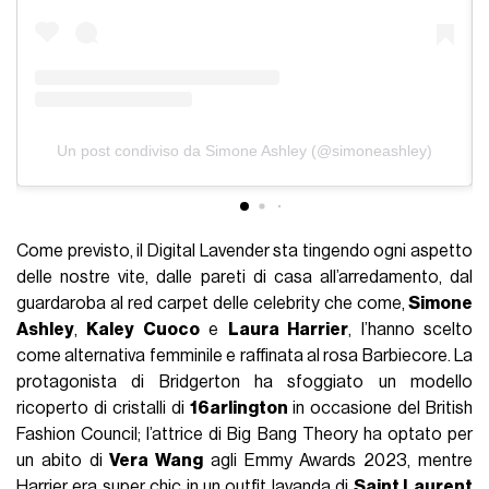
Un post condiviso da Simone Ashley (@simoneashley)
Come previsto, il Digital Lavender sta tingendo ogni aspetto
delle nostre vite, dalle pareti di casa all’arredamento, dal
guardaroba al red carpet delle celebrity che come,
Simone
Ashley
,
Kaley Cuoco
e
Laura Harrier
, l’hanno scelto
come alternativa femminile e raffinata al rosa Barbiecore. La
protagonista di Bridgerton ha sfoggiato un modello
ricoperto di cristalli di
16arlington
in occasione del British
Fashion Council; l’attrice di Big Bang Theory ha optato per
un abito di
Vera Wang
agli Emmy Awards 2023, mentre
Harrier era super chic in un outfit lavanda di
Saint Laurent