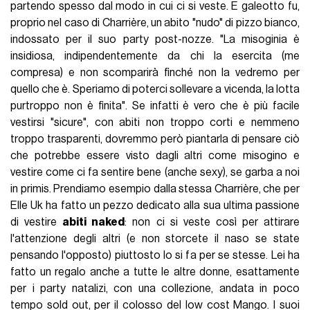
partendo spesso dal modo in cui ci si veste. E galeotto fu,
proprio nel caso di Charrière, un abito "nudo" di pizzo bianco,
indossato per il suo party post-nozze. "La misoginia è
insidiosa, indipendentemente da chi la esercita (me
compresa) e non scomparirà finché non la vedremo per
quello che è. Speriamo di poterci sollevare a vicenda, la lotta
purtroppo non è finita". Se infatti è vero che è più facile
vestirsi "sicure", con abiti non troppo corti e nemmeno
troppo trasparenti, dovremmo però piantarla di pensare ciò
che potrebbe essere visto dagli altri come misogino e
vestire come ci fa sentire bene (anche sexy), se garba a noi
in primis. Prendiamo esempio dalla stessa Charrière, che per
Elle Uk ha fatto un pezzo dedicato alla sua ultima passione
di vestire
abiti naked
: non ci si veste così per attirare
l'attenzione degli altri (e non storcete il naso se state
pensando l'opposto) piuttosto lo si fa per se stesse. Lei ha
fatto un regalo anche a tutte le altre donne, esattamente
per i party natalizi, con una collezione, andata in poco
tempo sold out, per il colosso del low cost Mango. I suoi