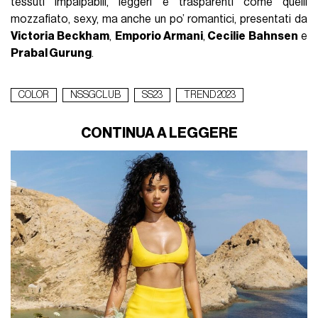
tessuti impalpabili, leggeri e trasparenti come quelli
mozzafiato, sexy, ma anche un po’ romantici, presentati da
Victoria Beckham
,
Emporio Armani
,
Cecilie Bahnsen
e
Prabal Gurung
.
COLOR
NSSGCLUB
SS23
TREND 2023
CONTINUA A LEGGERE