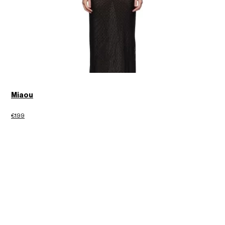
Miaou
€199