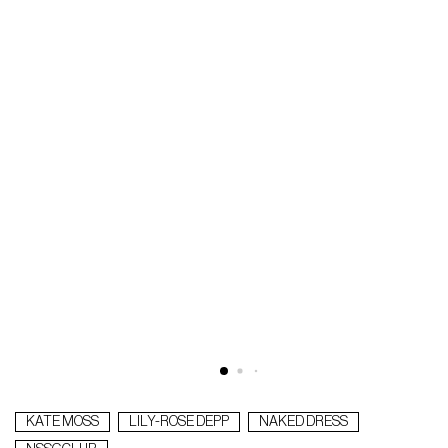
L
€
KATE MOSS
LILY-ROSE DEPP
NAKED DRESS