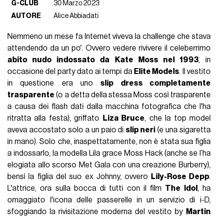
G-CLUB
30 Marzo 2023
AUTORE
Alice Abbiadati
Nemmeno un mese fa Internet viveva la challenge che stava
attendendo da un po'. Ovvero vedere rivivere il celeberrimo
abito nudo indossato da Kate Moss nel 1993
, in
occasione del party dato ai tempi da
Elite Models
. Il vestito
in questione era uno
slip dress completamente
trasparente
(o a detta della stessa Moss così trasparente
a causa dei flash dati dalla macchina fotografica che l'ha
ritratta alla festa), griffato
Liza Bruce
, che la top model
aveva accostato solo a un paio di
slip neri
(e una sigaretta
in mano). Solo che, inaspettatamente, non è stata sua figlia
a indossarlo, la modella Lila grace Moss Hack (anche se l’ha
elogiata allo scorso Met Gala con una creazione Burberry),
bensì la figlia del suo ex Johnny, ovvero
Lily-Rose Depp
.
L'attrice, ora sulla bocca di tutti con il film
The Idol
, ha
omaggiato l'icona delle passerelle in un servizio di i-D,
sfoggiando la rivisitazione moderna del vestito by
Martin