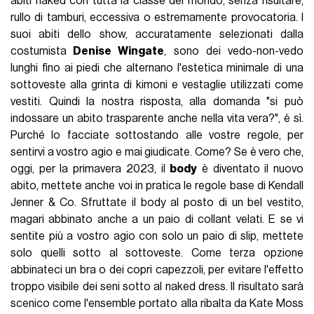
abiti naked con tutta la classe del mondo, senza risultare,
rullo di tamburi, eccessiva o estremamente provocatoria. I
suoi abiti dello show, accuratamente selezionati dalla
costumista
Denise Wingate
, sono dei vedo-non-vedo
lunghi fino ai piedi che alternano l'estetica minimale di una
sottoveste alla grinta di kimoni e vestaglie utilizzati come
vestiti. Quindi la nostra risposta, alla domanda "si può
indossare un abito trasparente anche nella vita vera?", è sì.
Purché lo facciate sottostando alle vostre regole, per
sentirvi a vostro agio e mai giudicate. Come? Se è vero che,
oggi, per la primavera 2023, il
body
è diventato il nuovo
abito, mettete anche voi in pratica le regole base di Kendall
Jenner & Co. Sfruttate il body al posto di un bel vestito,
magari abbinato anche a un paio di collant velati. E se vi
sentite più a vostro agio con solo un paio di slip, mettete
solo quelli sotto al sottoveste. Come terza opzione
abbinateci un bra o dei copri capezzoli, per evitare l'effetto
troppo visibile dei seni sotto al naked dress. Il risultato sarà
scenico come l'ensemble portato alla ribalta da Kate Moss