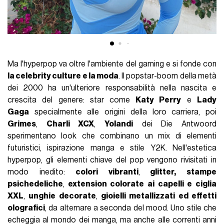
Ma l'hyperpop va oltre l'ambiente del gaming e si fonde con
la celebrity culture e la moda
. Il popstar-boom della metà
dei 2000 ha un'ulteriore responsabilità nella nascita e
crescita del genere: star come
Katy Perry
e
Lady
Gaga
specialmente alle origini della loro carriera, poi
Grimes
,
Charli XCX
,
Yolandi
dei Die Antwoord
sperimentano look che combinano un mix di elementi
futuristici, ispirazione manga e stile Y2K. Nell'estetica
hyperpop, gli elementi chiave del pop vengono rivisitati in
modo inedito:
colori vibranti
,
glitter, stampe
psichedeliche
,
extension colorate ai capelli e ciglia
XXL
,
unghie decorate
,
gioielli metallizzati ed effetti
olografici
, da alternare a seconda del mood. Uno stile che
echeggia al mondo dei manga, ma anche alle correnti anni