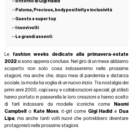
Il ritorno di Gigi Hadid
Paloma, Precious, body positivity e inclusività
Guests e super top
I nuovi volti
Le grandi assenti
Le
fashion weeks dedicate alla primavera-estate
2022
si sono appena concluse. Nel giro di un mese abbiamo
scoperto non solo cosa indosseremo nelle prossime
stagioni, ma anche che, dopo mesi di pandemia e distanza
sociale, la moda ha voglia di un nuovo inizio. Tra nostalgia dei
primi anni 2000, capi sexy e collaborazioni speciali, gli stilisti
hanno portato in passerella le loro creazioni e hanno scelto
di farli indossare da modelle iconiche come
Naomi
Campbell
o
Kate Moss
, it-girl come
Gigi Hadid
e
Dua
Lipa
, ma anche tanti volti nuovi che potrebbero diventare
protagonisti nelle prossime stagioni.