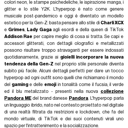
colori neon, le stampe psichedeliche, le ispirazione manga, i
glitter e lo stile Y2K. L'hyperpop è nato come genere
musicale post-pandemico e oggi è diventato un modello
estetico per la Gen-Z: basta pensare allo stile di
Charli XCX
e
Grimes
,
Lady Gaga
agli esordi e della queen di TikTok
Addison Rae
per capire meglio di cosa si tratta. Se capi e
accessori glitterati, con dettagli olografici e metallizzati
possono risultare troppo stravaganti per essere indossati
quotidianamente, grazie ai
gioielli incorporare la nuova
tendenza della Gen-Z
nel proprio stile personale diventa
subito più facile. Alcuni dettagli perfetti per dare un tocco
hyperpop ad ogni outfit sono quelli che richiamano il mondo
del
gaming
e delle
emoji
in tonalità come il fucsia, il verde
ed il blu metalizzato - presenti nella nuova
collezione
Pandora ME
del brand danese
Pandora
. L'hyperpop parla
un linguaggio ibrido, nato nel contesto proiettato nel digitale
di una realtà filtrata da restrizioni e lockdown, che fa del
mondo virtuale, di TikTok e dei suoi contenuti virali uno
spazio per l'intrattenimento e la socializzazione.