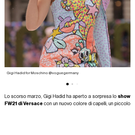
Gigi Hadid for Moschino @voguegermany
G
Lo scorso marzo, Gigi Hadid ha aperto a sorpresa lo
show
FW21 di Versace
con un nuovo colore di capelli, un piccolo
cameo che spezzava più di un anno di pausa nel quale la
ventenne si era dedicata a
Khai, la figlia nata nel 2020
dalla relazione con Zayn Malik. Il suo vero comeback, però, è
stato nelle ultime fashion weeks di settembre. Se avete