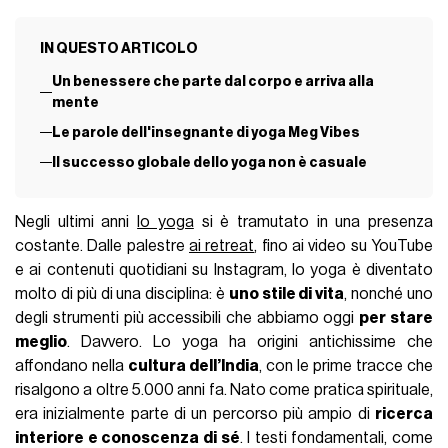
IN QUESTO ARTICOLO
Un benessere che parte dal corpo e arriva alla
mente
Le parole dell'insegnante di yoga Meg Vibes
Il successo globale dello yoga non è casuale
Negli ultimi anni
lo yoga
si è tramutato in una presenza
costante. Dalle palestre
ai retreat
, fino ai video su YouTube
e ai contenuti quotidiani su Instagram, lo yoga è diventato
molto di più di una disciplina: è
uno stile di vita
, nonché uno
degli strumenti più accessibili che abbiamo oggi
per stare
meglio
. Davvero. Lo yoga ha origini antichissime che
affondano nella
cultura dell’India
, con le prime tracce che
risalgono a oltre 5.000 anni fa. Nato come pratica spirituale,
era inizialmente parte di un percorso più ampio di
ricerca
interiore e conoscenza di sé
. I testi fondamentali, come