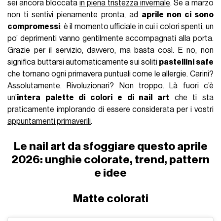
sei ancora bloccata
in piena tristezza invernale
. Se a marzo
non ti sentivi pienamente pronta, ad
aprile non ci sono
compromessi
: è il momento ufficiale in cui i colori spenti, un
po’ deprimenti vanno gentilmente accompagnati alla porta.
Grazie per il servizio, davvero, ma basta così. E no, non
significa buttarsi automaticamente sui soliti
pastellini safe
che tornano ogni primavera puntuali come le allergie. Carini?
Assolutamente. Rivoluzionari? Non troppo. Là fuori c’è
un’
intera palette di colori e di nail art
che ti sta
praticamente implorando di essere considerata per i vostri
appuntamenti primaverili
.
Le nail art da sfoggiare questo aprile
2026: unghie colorate, trend, pattern
e idee
Matte colorati