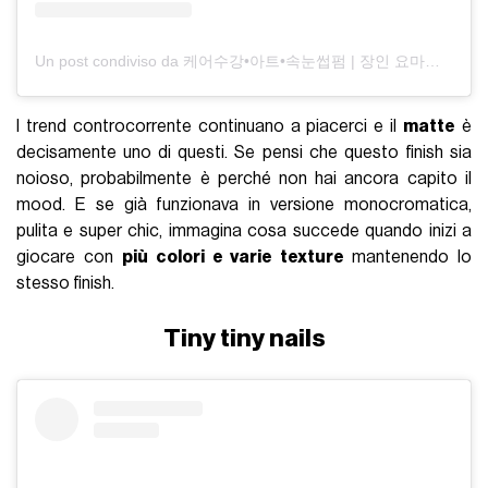
Un post condiviso da 케어수강•아트•속눈썹펌 | 장인 요마이 (@yomyblair)
I trend controcorrente continuano a piacerci e il
matte
è
decisamente uno di questi. Se pensi che questo finish sia
noioso, probabilmente è perché non hai ancora capito il
mood. E se già funzionava in versione monocromatica,
pulita e super chic, immagina cosa succede quando inizi a
giocare con
più colori e varie texture
mantenendo lo
stesso finish.
Tiny tiny nails