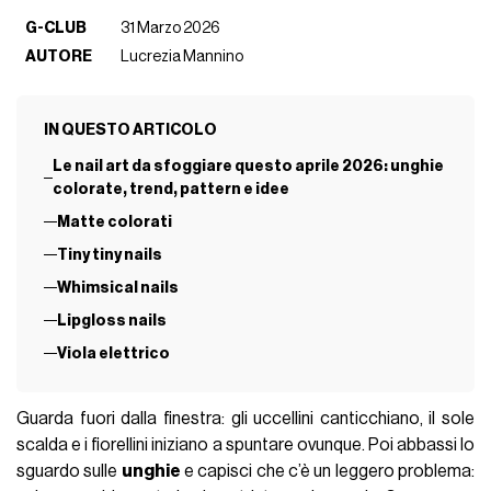
G-CLUB
31 Marzo 2026
AUTORE
Lucrezia Mannino
IN QUESTO ARTICOLO
Le nail art da sfoggiare questo aprile 2026: unghie
colorate, trend, pattern e idee
Matte colorati
Tiny tiny nails
Whimsical nails
Lipgloss nails
Viola elettrico
Guarda fuori dalla finestra: gli uccellini canticchiano, il sole
scalda e i fiorellini iniziano a spuntare ovunque. Poi abbassi lo
sguardo sulle
unghie
e capisci che c’è un leggero problema: