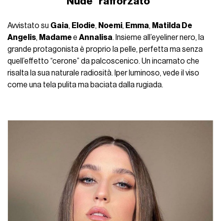
Nude “rafforzato”
Avvistato su
Gaia
,
Elodie
,
Noemi
,
Emma
,
Matilda De
Angelis
,
Madame
e
Annalisa
. Insieme all’eyeliner nero, la
grande protagonista è proprio la pelle, perfetta ma senza
quell’effetto “cerone” da palcoscenico. Un incarnato che
risalta la sua naturale radiosità. Iper luminoso, vede il viso
come una tela pulita ma baciata dalla rugiada.