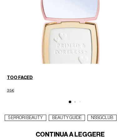
TOO FACED
35€
1
5 ERRORI BEAUTY
BEAUTY GUIDE
NSSGCLUB
CONTINUA A LEGGERE