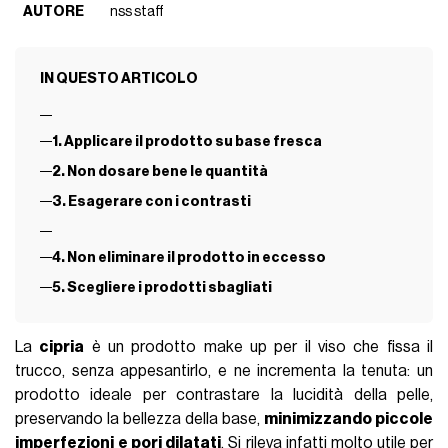
AUTORE
nss staff
IN QUESTO ARTICOLO
1. Applicare il prodotto su base fresca
2. Non dosare bene le quantità
3. Esagerare con i contrasti
4. Non eliminare il prodotto in eccesso
5. Scegliere i prodotti sbagliati
La
cipria
è un prodotto make up per il viso che fissa il
trucco, senza appesantirlo, e ne incrementa la tenuta: un
prodotto ideale per contrastare la lucidità della pelle,
preservando la bellezza della base,
minimizzando piccole
imperfezioni
e pori dilatati
. Si rileva infatti molto utile per