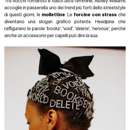
Tra fiocchi romantici e nastri ultra femminili, Ashley Williams
accoglie in passerella uno dei trend più forti dello streetstyle
di questi giorni, le
mollettine
. Le
forcine con strass
che
diventano una slogan grafico potente. Headpins che
raffigurano le parole 'books', 'void', 'delete', 'nervous', perché
anche un accessorio per capelli può dire la sua.