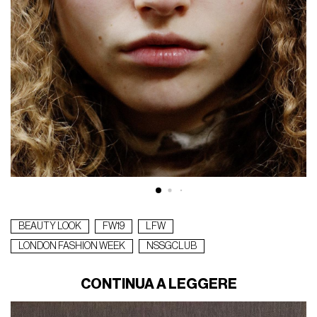
BEAUTY LOOK
FW19
LFW
LONDON FASHION WEEK
NSSGCLUB
CONTINUA A LEGGERE