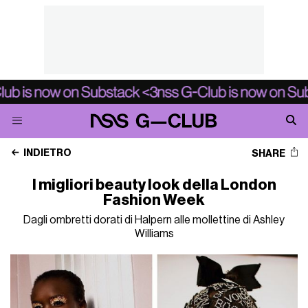
INDIETRO
SHARE
I migliori beauty look della London
Fashion Week
Dagli ombretti dorati di Halpern alle mollettine di Ashley
Williams