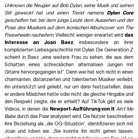
Unknown
die Neugier auf Bob Dylan, seine Musik und seinen
Stil geweckt hat und einen Trend namens
Dylan Core
geschaffen hat, bei dem junge Leute dem Aussehen und der
Pose des Musikers auf dem ikonischen Albumcover von The
Freewheelin nacheifern.
Vielleicht weniger erwartet wird
das
Interesse an Joan Baez
, insbesondere an ihrer
komplizierten Liebesgeschichte mit Dylan. Die Generation Z
scheint in Baez „eine weitere Frau zu sehen, die aus dem
Schatten eines schrecklichen alternativen Jungen mit
Gitarre hervorgegangen ist“. Denn wer hat sich nicht in einen
charmanten, distanzierten und talentierten Musiker verliebt,
ihn unterstützt und geliebt, nur um dann festzustellen, dass
er andere Mädchen hatte oder nicht die gleiche Hingabe und
den Respekt zeigte, die er erhielt? Auf TikTok gibt es viele
Videos, in denen die
Newport-Aufführung von It
Ain't Me
Babe
durch das Paar analysiert wird. Die Nutzer beschreiben
ihre Beziehung als „die OG-Situation“, identifizieren sich mit
Joan und loben sie. „Sie konnte ihn nicht gehen lassen,