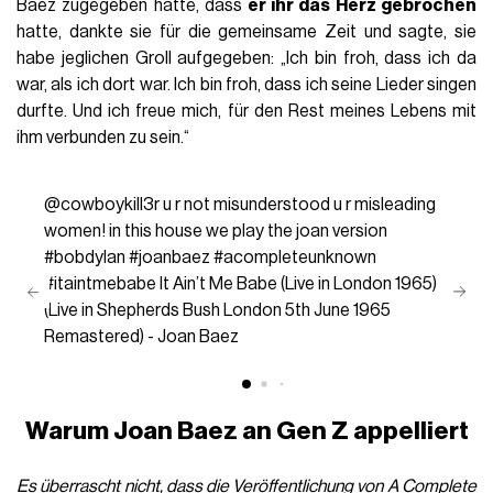
Baez zugegeben hatte, dass
er ihr das Herz gebrochen
hatte, dankte sie für die gemeinsame Zeit und sagte, sie
habe jeglichen Groll aufgegeben: „Ich bin froh, dass ich da
war, als ich dort war. Ich bin froh, dass ich seine Lieder singen
durfte. Und ich freue mich, für den Rest meines Lebens mit
ihm verbunden zu sein.“
@cowboykill3r
u r not misunderstood u r misleading
women! in this house we play the joan version
#bobdylan
#joanbaez
#acompleteunknown
#itaintmebabe
It Ain’t Me Babe (Live in London 1965)
(Live in Shepherds Bush London 5th June 1965
Remastered) - Joan Baez
Warum Joan Baez an Gen Z appelliert
Es überrascht nicht, dass die Veröffentlichung von
A Complete