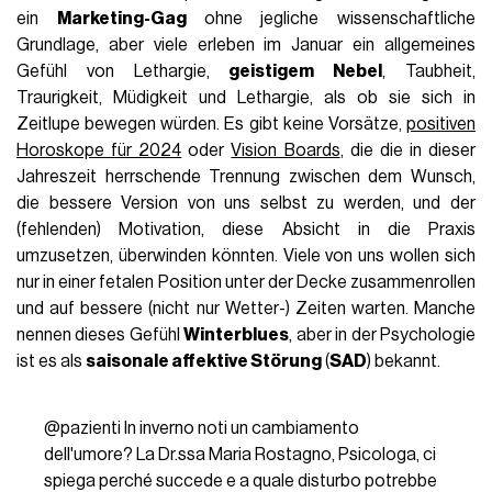
ein
Marketing-Gag
ohne jegliche wissenschaftliche
Grundlage, aber viele erleben im Januar ein allgemeines
Gefühl von Lethargie,
geistigem Nebel
, Taubheit,
Traurigkeit, Müdigkeit und Lethargie, als ob sie sich in
Zeitlupe bewegen würden. Es gibt keine Vorsätze,
positiven
Horoskope für 2024
oder
Vision Boards
, die die in dieser
Jahreszeit herrschende Trennung zwischen dem Wunsch,
die bessere Version von uns selbst zu werden, und der
(fehlenden) Motivation, diese Absicht in die Praxis
umzusetzen, überwinden könnten. Viele von uns wollen sich
nur in einer fetalen Position unter der Decke zusammenrollen
und auf bessere (nicht nur Wetter-) Zeiten warten. Manche
nennen dieses Gefühl
Winterblues
, aber in der Psychologie
ist es als
saisonale affektive Störung
(
SAD
) bekannt.
@pazienti
In inverno noti un cambiamento
dell'umore? La Dr.ssa Maria Rostagno, Psicologa, ci
spiega perché succede e a quale disturbo potrebbe