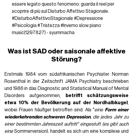
essere legato questo fenomeno: guarda il reel per
scoprire di più sul Disturbo Affettivo Stagionale.
#DisturboAffettivoStagionale
#Depressione
#Psicologia
#Tristezza
#Inverno
slow piano
music(1297827) - syummacha
Was ist SAD oder saisonale affektive
Störung?
Erstmals 1984 vom südafrikanischen Psychiater Norman
Rosenthal in der Zeitschrift JAMA Psychiatry beschrieben
und 1986 in das Diagnostic and Statistical Manual of Mental
Disorders aufgenommen,
betrifft schätzungsweise
etwa 10% der Bevölkerung auf der Nordhalbkugel
,
wobei Frauen häufiger betroffen sind. Als "
eine
Form einer
wiederkehrenden schweren Depression
, die jedes Jahr zu
einer bestimmten Jahreszeit auftritt" eingestuft (es gibt auch
eine
Sommerversion), handelt es sich um eine komplexe und