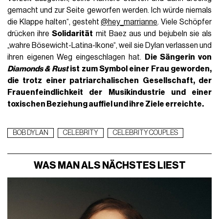
gemacht und zur Seite geworfen werden. Ich würde niemals
die Klappe halten“, gesteht
@hey_marrianne
. Viele Schöpfer
drücken ihre
Solidarität
mit Baez aus und bejubeln sie als
„wahre Bösewicht-Latina-Ikone“, weil sie Dylan verlassen und
ihren eigenen Weg eingeschlagen hat.
Die Sängerin von
Diamonds & Rust
ist zum Symbol einer Frau geworden,
die trotz einer patriarchalischen Gesellschaft, der
Frauenfeindlichkeit der Musikindustrie und einer
toxischen Beziehung auffiel und ihre Ziele erreichte.
BOB DYLAN
CELEBRITY
CELEBRITY COUPLES
WAS MAN ALS NÄCHSTES LIEST