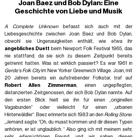
Joan Baez und Bob Dylan: Eine
Geschichte von Liebe und Musik
A Complete Unknown
befasst sich auch mit der
Liebesgeschichte zwischen Joan Baez und Bob Dylan,
obwohl sie Ungenauigkeiten enthält, wie etwa ihr
angebliches Duett
beim Newport Folk Festival 1965, das
nie stattfand, da sie sich zu diesem Zeitpunkt bereits
getrennt hatten. Was ist wirklich passiert? Es war 1961 in
Gerde's Folk City
im New Yorker Greenwich Village. Joan, mit
20 Jahren bereits ein aufstrebender Folkstar, traf auf
Robert Allen Zimmerman
, einen ungepflegten,
distanzierten Zeitgenossen, der sich Bob Dylan nannte. Auf
den ersten Blick hielt sie ihn für einen „originellen
Vagabunden“ oder vielleicht für einen „urbanen
Hinterwäldler“. Baez erinnerte sich 1983 an den
Rolling Stone
:
„Jemand sagte: 'Oh, du musst kommen und dir diesen Typen
anhören, er ist unglaublich. ' Also ging ich mit meinem sehr,
sehr eifersüchtigen Freund, und wir sahen diesen