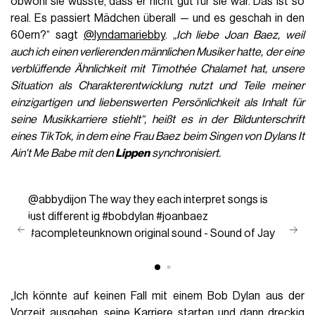
obwohl sie wusste, dass er nicht gut für sie war. Das ist so
real. Es passiert Mädchen überall — und es geschah in den
60ern?“ sagt
@lyndamariebby
.
„Ich liebe Joan Baez, weil
auch ich einen verlierenden männlichen Musiker hatte, der eine
verblüffende Ähnlichkeit mit Timothée Chalamet hat, unsere
Situation als Charakterentwicklung nutzt und Teile meiner
einzigartigen und liebenswerten Persönlichkeit als Inhalt für
seine Musikkarriere stiehlt“, heißt es in der Bildunterschrift
eines TikTok, in dem eine Frau Baez beim Singen von Dylans It
Ain't Me Babe mit den
Lippen
synchronisiert.
@abbydijon
The way they each interpret songs is
just different ig
#bobdylan
#joanbaez
#acompleteunknown
original sound - Sound of Jay
„Ich könnte auf keinen Fall mit einem Bob Dylan aus der
Vorzeit ausgehen, seine Karriere starten und dann dreckig