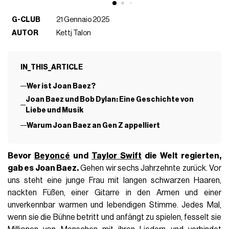
G-CLUB
21 Gennaio 2025
AUTOR
Kettj Talon
IN_THIS_ARTICLE
Wer ist Joan Baez?
Joan Baez und Bob Dylan: Eine Geschichte von
Liebe und Musik
Warum Joan Baez an Gen Z appelliert
Bevor
Beyoncé
und
Taylor Swift
die Welt regierten,
gab es Joan Baez.
Gehen wir sechs Jahrzehnte zurück. Vor
uns steht eine junge Frau mit langen schwarzen Haaren,
nackten Füßen, einer Gitarre in den Armen und einer
unverkennbar warmen und lebendigen Stimme. Jedes Mal,
wenn sie die Bühne betritt und anfängt zu spielen, fesselt sie