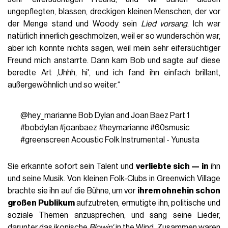
ungepflegten, blassen, dreckigen kleinen Menschen, der vor
der Menge stand und Woody sein
Lied vorsang
. Ich war
natürlich innerlich geschmolzen, weil er so wunderschön war,
aber ich konnte nichts sagen, weil mein sehr eifersüchtiger
Freund mich anstarrte. Dann kam Bob und sagte auf diese
beredte Art ‚Uhhh, hi', und ich fand ihn einfach brillant,
außergewöhnlich und so weiter.“
@hey_marianne
Bob Dylan and Joan Baez Part 1
#bobdylan
#joanbaez
#heymarianne
#60smusic
#greenscreen
Acoustic Folk Instrumental - Yunusta
Sie erkannte sofort sein Talent und
verliebte sich — in
ihn
und seine Musik. Von kleinen Folk-Clubs in Greenwich Village
brachte sie ihn auf die Bühne, um vor
ihrem ohnehin schon
großen Publikum
aufzutreten, ermutigte ihn, politische und
soziale Themen anzusprechen, und sang seine Lieder,
darunter das ikonische
Blowin'
in the Wind. Zusammen waren