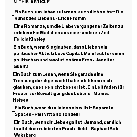
IN_THIS_ARTICLE
Ein Buch, um lieben zu lernen, auch dich selbst: Die
Kunst des Liebens - Erich Fromm
Eine Romanze, um die Liebe vergangener Zeiten zu
erleben: Ein Mädchen aus einer anderen Zeit -
Felicia Kinsley
Ein Buch, wenn Sie glauben, dass Lieben ein
politischer Akt ist: Love Capital. Manifest für einen
politischen und revolutionären Eros - Jennifer
Guerra
Ein Buch zum Lesen, wenn Sie gerade eine
Trennung durchgemacht haben: Ich kann nicht
glauben, dass es nicht besser ist : Ein Leitfaden für
Frauen zur Bewältigung des Lebens - Monica
Heisey
Ein Buch, wenn du alleine sein willst: Separate
Spaces - Pier Vittorio Tondelli
Ein Buch, wenn dir Liebe egal ist: Jemand, der dich
in all deiner ruinierten Pracht liebt - Raphael Bob-
Waksberg