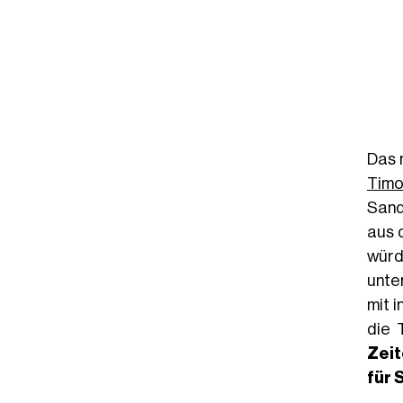
 Mukamal (@andrewmukamal)
Das 
Timo
Sand
aus 
würd
unte
mit 
die 
Zei
für 