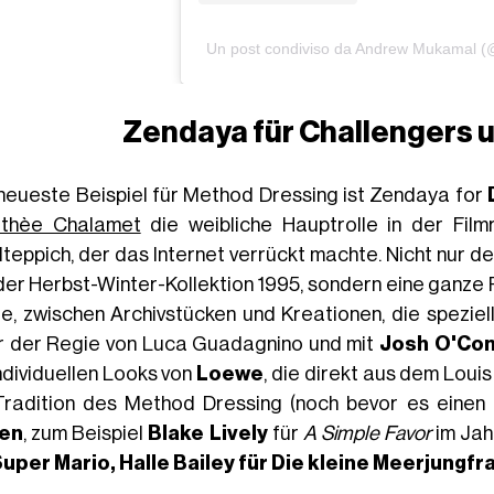
Un post condiviso da Andrew Mukamal
Zendaya für Challengers 
neueste Beispiel für Method Dressing ist Zendaya for
thèe Chalamet
die weibliche Hauptrolle in der Filmr
teppich, der das Internet verrückt machte. Nicht nur d
der Herbst-Winter-Kollektion 1995, sondern eine ganze R
e, zwischen Archivstücken und Kreationen, die speziel
r der Regie von Luca Guadagnino und mit
Josh O'Co
individuellen Looks von
Loewe
, die direkt aus dem Louis
Tradition des Method Dressing (noch bevor es einen
ten
, zum Beispiel
Blake Lively
für
A Simple Favor
im Jah
Super Mario,
Halle Bailey
für Die kleine Meerjungfr