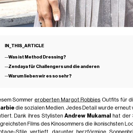
IN_THIS_ARTICLE
Was ist Method Dressing?
Zendaya für Challengers und die anderen
Warum lieben wir es so sehr?
iesem Sommer
eroberten Margot Robbies
Outfits für 
arbie
die sozialen Medien. Jedes Detail wurde erneut 
utiert. Dank ihres Stylisten
Andrew Mukamal
hat der 
lgreichsten Films des Kinosommers die ikonischsten Loo
intage-Stile vertieft, darunter herzförmige Sonnenbr