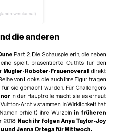
 (@andrewmukamal)
und die anderen
Dune
Part 2. Die Schauspielerin, die neben
eihe spielt, präsentierte Outfits für den
er
Mugler-Roboter-Frauenoverall
direkt
eihe von Looks, die auch ihre Figur tragen
l für sie gemacht wurden. Für Challengers
nnor
in der Hauptrolle macht sie es erneut
 Vuitton-Archiv stammen. In Wirklichkeit hat
 Namen erhielt) ihre Wurzeln
in früheren
r 2018.
Nach ihr folgen
Anya Taylor-Joy
au und Jenna Ortega für Mittwoch.