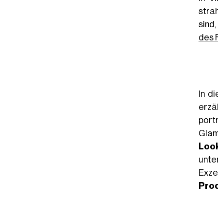
stra
sind
des 
In d
erzä
port
Glam
Loo
unte
Exze
Pro