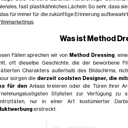
hlendes, fast plastikähnliches Lächeln. So sehr, dass s
, das für immer für die zukünftige Erinnerung aufbewahr
Filmmarketings
.
Was ist Method Dr
iesen Fällen sprechen wir von
Method Dressing
, ein
hlt, oft dieselbe Geschichte, die der beworbene Fil
rätierten Charakters außerhalb des Bildschirms, nic
our sorgen die
derzeit coolsten Designer, die mit
ks für den
Anlass kreieren oder die Türen ihrer Ar
rnehmungslustigsten Stylisten zur Verfügung zu 
ntrizitäten, nur in einer Art kostümierter Dar
duktwerbung
erstreckt.