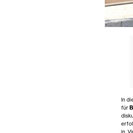
In d
für
B
disk
erfo
in V