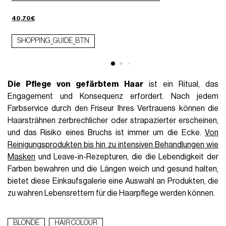
40,70€
1
SHOPPING_GUIDE_BTN
Die Pflege von gefärbtem Haar
ist ein Ritual, das
Engagement und Konsequenz erfordert. Nach jedem
Farbservice durch den Friseur Ihres Vertrauens können die
Haarsträhnen zerbrechlicher oder strapazierter erscheinen,
und das Risiko eines Bruchs ist immer um die Ecke.
Von
Reinigungsprodukten bis hin zu intensiven Behandlungen wie
Masken
und Leave-in-Rezepturen, die die Lebendigkeit der
Farben bewahren und die Längen weich und gesund halten,
bietet diese Einkaufsgalerie eine Auswahl an Produkten, die
zu wahren Lebensrettern für die Haarpflege werden können.
BLONDE
HAIR COLOUR