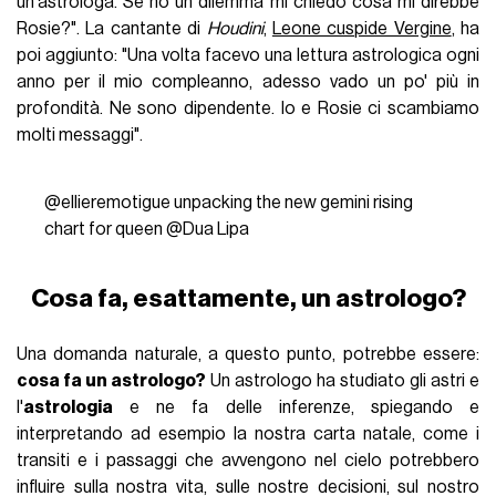
un'astrologa. Se ho un dilemma mi chiedo cosa mi direbbe
Rosie?". La cantante di
Houdini
,
Leone cuspide Vergine
, ha
poi aggiunto: "Una volta facevo una lettura astrologica ogni
anno per il mio compleanno, adesso vado un po' più in
profondità. Ne sono dipendente. Io e Rosie ci scambiamo
molti messaggi".
@ellieremotigue
unpacking the new gemini rising
chart for queen @Dua Lipa
Cosa fa, esattamente, un astrologo?
Una domanda naturale, a questo punto, potrebbe essere:
cosa fa un astrologo?
Un astrologo ha studiato gli astri e
l'
astrologia
e ne fa delle inferenze, spiegando e
interpretando ad esempio la nostra carta natale, come i
transiti e i passaggi che avvengono nel cielo potrebbero
influire sulla nostra vita, sulle nostre decisioni, sul nostro