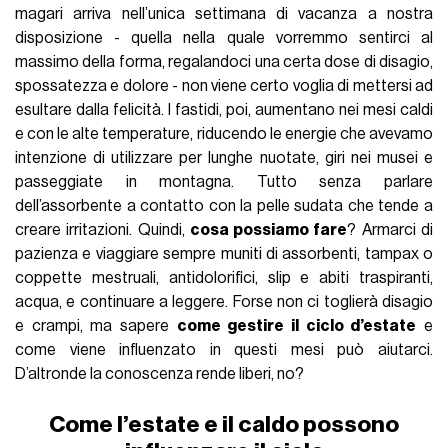
magari arriva nell’unica settimana di vacanza a nostra
disposizione - quella nella quale vorremmo sentirci al
massimo della forma, regalandoci una certa dose di disagio,
spossatezza e dolore - non viene certo voglia di mettersi ad
esultare dalla felicità. I fastidi, poi, aumentano nei mesi caldi
e con le alte temperature, riducendo le energie che avevamo
intenzione di utilizzare per lunghe nuotate, giri nei musei e
passeggiate in montagna. Tutto senza parlare
dell’assorbente a contatto con la pelle sudata che tende a
creare irritazioni. Quindi,
cosa possiamo fare
? Armarci di
pazienza e viaggiare sempre muniti di assorbenti, tampax o
coppette mestruali, antidolorifici, slip e abiti traspiranti,
acqua, e continuare a leggere. Forse non ci toglierà disagio
e crampi, ma sapere
come gestire il ciclo d’estate
e
come viene influenzato in questi mesi può aiutarci.
D’altronde la conoscenza rende liberi, no?
Come l’estate e il caldo possono