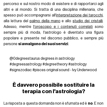
percorso e sul nostro modo di esistere e di rapportarci agli
altri e al mondo. Si tratta di una disciplina millenaria, che
spesso può accompagnarsi all'
interpretazione dei tarocchi
,
alla lettura del
palmo della mano
e allo
studio dei cristalli
.
Adesso, mentre
l'oroscopo e i contenuti correlati
sono
sempre più di moda, l'astrologo è diventato una figura
popolare e presente nel discorso pubblico, e sempre più
persone
si avvalgono dei suoi servizi
.
@0degreestaurus
degrees in astrology
#degreesastrology
#degreetheory
#astrology
#signszodiac
#pisces
original sound - Ivy Underwood
È davvero possibile sostituire la
terapia con l'astrologia?
La risposta a questa domanda non è sfumata ed è
no
. E non