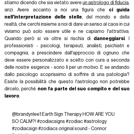
stiamo dicendo che sia vietato avere
un astrologo di fiducia
,
anzi. Avere accanto a noi una figura che
ci guida
nell'interpretazione delle stelle
, del mondo e della
realtà, che cerchi insieme a noi di dare un senso al caos in cui
viviamo può solo essere utile e ne capiamo l'attrattiva.
Quando però si va oltre si rischia di
danneggiarsi
. I
professionisti - psicologi, terapeuti, analisti, psichiatri e
compagnia, a prescindere dall'approccio di ognuno che
deve essere personalizzato e scelto con cura a seconda
delle nostre esigenze - sono lì per un motivo. E se andando
dallo psicologo scoprissimo di soffrire di una patologia?
Esiste la possibilità che questo l'astrologo non potrebbe
dircelo, perché
non fa parte del suo compito e del suo
lavoro
.
@brandynlee1
Earth Sign Therapy HOW ARE YOU
SO CALM?!
#zodiacsigns
#zodiac
#astrology
#zodiacsign
#zodiacs
original sound - Connor