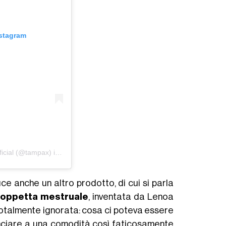
nstagram
icial (@tampax)
in data:
7 Nov 2019 alle ore 12:48 PST
uce anche un altro prodotto, di cui si parla
oppetta mestruale
, inventata da Lenoa
totalmente ignorata: cosa ci poteva essere
unciare a una comodità così faticosamente