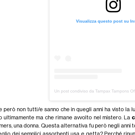
Visualizza questo post su I
Un post condiviso da Tampax Tampons Off
 però non tutti/e sanno che in quegli anni ha visto la l
o ultimamente ma che rimane avvolto nel mistero. La
c
mers, una donna. Questa alternativa fu però negli anni 
eglio dei semplici assorbenti usa e getta? Perché rin