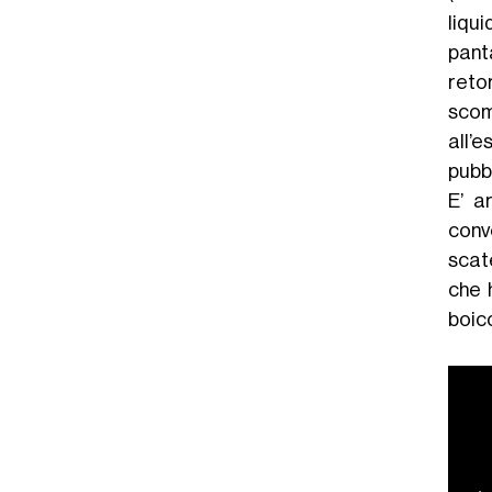
liqu
panta
retor
sco
all’
pubbl
E’ a
conv
scate
che h
boico