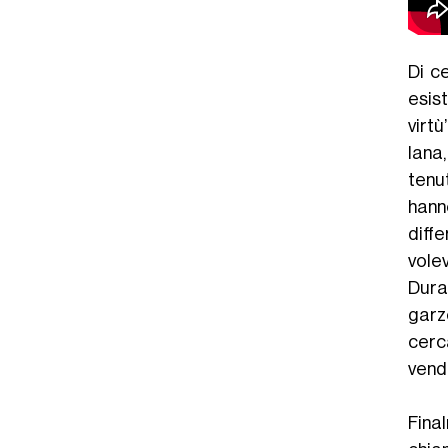
Di c
esist
virt
lana,
tenu
hann
diffe
vole
Dura
garz
cerc
vend
Fina