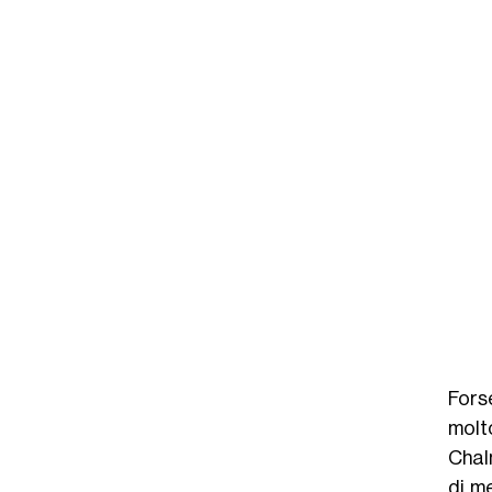
Forse
molt
Chal
di m