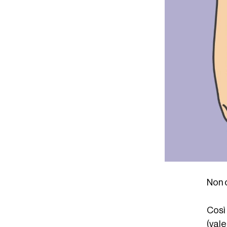
Non c
Così
(vale