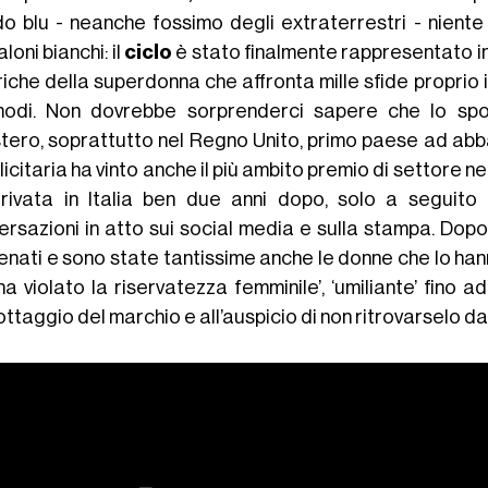
ido blu - neanche fossimo degli extraterrestri - niente
loni bianchi: il
ciclo
è stato finalmente rappresentato i
iche della superdonna che affronta mille sfide proprio in
modi.
Non dovrebbe sorprenderci sapere che lo sp
estero, soprattutto nel Regno Unito, primo paese ad abb
icitaria ha vinto anche il più ambito premio di settore n
rrivata in Italia ben due anni dopo, solo a seguito 
ersazioni in atto sui social media e sulla stampa. Dopo
nati e sono state tantissime anche le donne che lo hanno 
a violato la riservatezza femminile’, ‘umiliante’ fino a
ttaggio del marchio e all’auspicio di non ritrovarselo dav