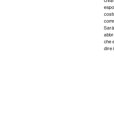
chia
espon
cost
comm
Sarà
abbr
che e
dire 