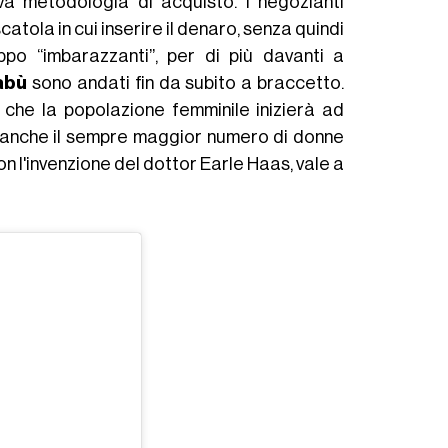
a metodologia di acquisto. I negozianti
atola in cui inserire il denaro, senza quindi
po “imbarazzanti”, per di più davanti a
abù
sono andati fin da subito a braccetto.
che la popolazione femminile inizierà ad
 anche il sempre maggior numero di donne
on l'invenzione del dottor Earle Haas, vale a