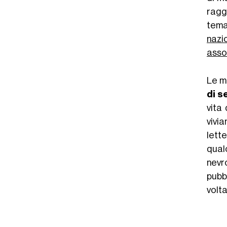
raggi
tema
nazi
assor
Le m
di s
vita
vivi
lette
qual
nevr
pubbl
volta