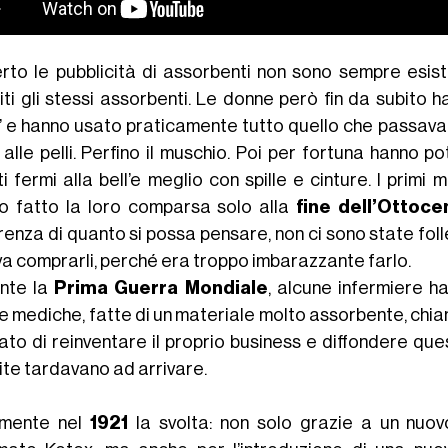
erto le pubblicità di assorbenti non sono sempre esi
iti gli stessi assorbenti. Le donne però fin da subito 
ù” e hanno usato praticamente tutto quello che passava 
 alle pelli. Perfino il muschio. Poi per fortuna hanno po
ti fermi alla bell’e meglio con spille e cinture. I prim
o fatto la loro comparsa solo alla
fine dell’Ottoce
renza di quanto si possa pensare, non ci sono state fol
va comprarli, perché era troppo imbarazzante farlo.
nte la
Prima Guerra Mondiale
, alcune infermiere ha
e mediche, fatte di un materiale molto assorbente, chia
ato di reinventare il proprio business e diffondere qu
ite tardavano ad arrivare.
lmente nel
1921
la svolta: non solo grazie a un nuov