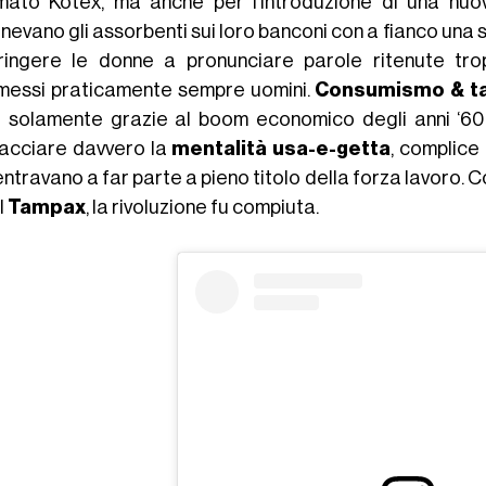
mato Kotex, ma anche per l’introduzione di una nuov
evano gli assorbenti sui loro banconi con a fianco una sc
ringere le donne a pronunciare parole ritenute trop
essi praticamente sempre uomini.
Consumismo & t
 solamente grazie al boom economico degli anni ‘60 
acciare davvero la
mentalità usa-e-getta
, complice
ntravano a far parte a pieno titolo della forza lavoro. C
il
Tampax
, la rivoluzione fu compiuta.