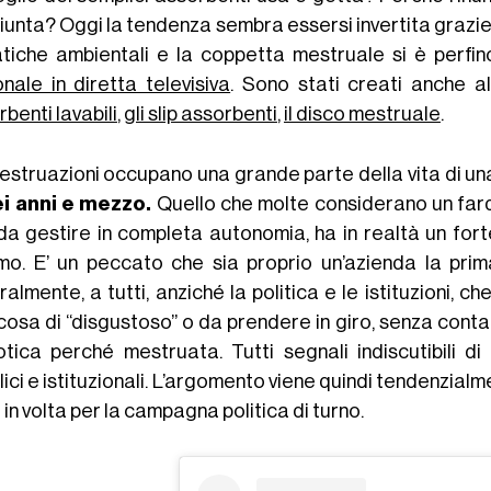
unta? Oggi la tendenza sembra essersi invertita grazie 
tiche ambientali e la coppetta mestruale si è perf
onale in diretta televisiva
. Sono stati creati anche a
benti lavabili
,
gli slip assorbenti
,
il disco mestruale
.
estruazioni occupano una grande parte della vita di un
ei anni e mezzo.
Quello che molte considerano un fard
 da gestire in completa autonomia, ha in realtà un fort
amo. E’ un peccato che sia proprio un’azienda la prim
ralmente, a tutti, anziché la politica e le istituzioni, 
cosa di “disgustoso” o da prendere in giro, senza conta
otica perché mestruata. Tutti segnali indiscutibili d
ici e istituzionali. L’argomento viene quindi tendenzia
 in volta per la campagna politica di turno.