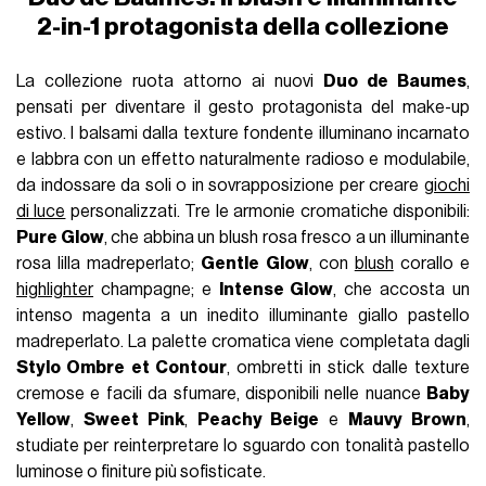
2-in-1 protagonista della collezione
La collezione ruota attorno ai nuovi
Duo de Baumes
,
pensati per diventare il gesto protagonista del make-up
estivo. I balsami dalla texture fondente illuminano incarnato
e labbra con un effetto naturalmente radioso e modulabile,
da indossare da soli o in sovrapposizione per creare
giochi
di luce
personalizzati. Tre le armonie cromatiche disponibili:
Pure Glow
, che abbina un blush rosa fresco a un illuminante
rosa lilla madreperlato;
Gentle Glow
, con
blush
corallo e
highlighter
champagne; e
Intense Glow
, che accosta un
intenso magenta a un inedito illuminante giallo pastello
madreperlato. La palette cromatica viene completata dagli
Stylo Ombre et Contour
, ombretti in stick dalle texture
cremose e facili da sfumare, disponibili nelle nuance
Baby
Yellow
,
Sweet Pink
,
Peachy Beige
e
Mauvy Brown
,
studiate per reinterpretare lo sguardo con tonalità pastello
luminose o finiture più sofisticate.