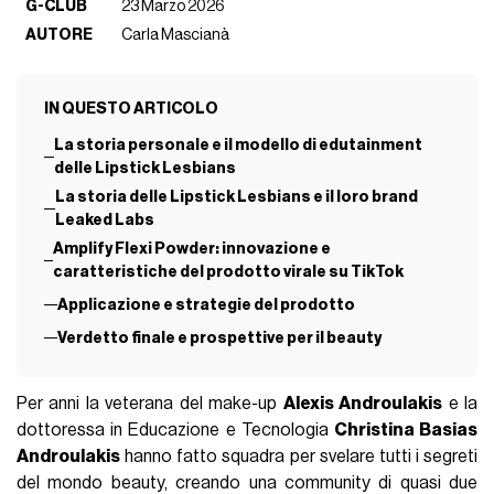
G-CLUB
23 Marzo 2026
AUTORE
Carla Mascianà
IN QUESTO ARTICOLO
La storia personale e il modello di edutainment
delle Lipstick Lesbians
La storia delle Lipstick Lesbians e il loro brand
Leaked Labs
Amplify Flexi Powder: innovazione e
caratteristiche del prodotto virale su TikTok
Applicazione e strategie del prodotto
Verdetto finale e prospettive per il beauty
Per anni la veterana del make-up
Alexis Androulakis
e la
dottoressa in Educazione e Tecnologia
Christina Basias
Androulakis
hanno fatto squadra per svelare tutti i segreti
del mondo beauty, creando una community di quasi due