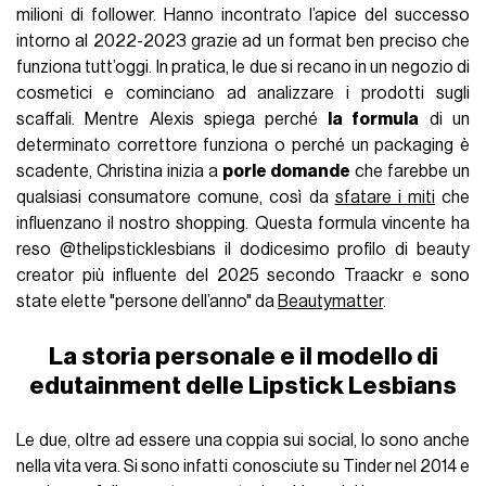
milioni di follower. Hanno incontrato l’apice del successo
intorno al 2022-2023 grazie ad un format ben preciso che
funziona tutt’oggi. In pratica, le due si recano in un negozio di
cosmetici e cominciano ad analizzare i prodotti sugli
scaffali. Mentre Alexis spiega perché
la formula
di un
determinato correttore funziona o perché un packaging è
scadente, Christina inizia a
porle domande
che farebbe un
qualsiasi consumatore comune, così da
sfatare i miti
che
influenzano il nostro shopping. Questa formula vincente ha
reso @thelipsticklesbians il dodicesimo profilo di beauty
creator più influente del 2025 secondo Traackr e sono
state elette "persone dell’anno" da
Beautymatter
.
La storia personale e il modello di
edutainment delle Lipstick Lesbians
Le due, oltre ad essere una coppia sui social, lo sono anche
nella vita vera. Si sono infatti conosciute su Tinder nel 2014 e