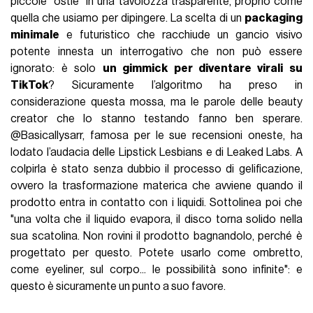
piccole "ostie" in una tavolozza trasparente, proprio come
quella che usiamo per dipingere. La scelta di un
packaging
minimale
e futuristico che racchiude un gancio visivo
potente innesta un interrogativo che non può essere
ignorato: è solo
un gimmick per diventare virali su
TikTok
? Sicuramente l’algoritmo ha preso in
considerazione questa mossa, ma le parole delle beauty
creator che lo stanno testando fanno ben sperare.
@Basicallysarr, famosa per le sue recensioni oneste, ha
lodato l’audacia delle Lipstick Lesbians e di Leaked Labs. A
colpirla è stato senza dubbio il processo di gelificazione,
ovvero la trasformazione materica che avviene quando il
prodotto entra in contatto con i liquidi. Sottolinea poi che
"una volta che il liquido evapora, il disco torna solido nella
sua scatolina. Non rovini il prodotto bagnandolo, perché è
progettato per questo. Potete usarlo come ombretto,
come eyeliner, sul corpo... le possibilità sono infinite": e
questo è sicuramente un punto a suo favore.