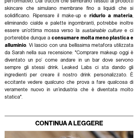
performativo. Dai trucchi che sembrano tessuti ai prodotti
skincare che simulano membrane fino a liquidi che si
solidificano. Ripensare il make-up e
ridurlo a materia
,
eliminando cialde e palette ingombranti, potrebbe inoltre
essere un’ottima mossa verso la
sustainable culture
e ci
porterebbe dunque a
consumare molta meno plastica e
alluminio
. Vi lascio con una bellissima metafora utilizzata
da Sarah nella sua recensione: "Comprare makeup oggi è
diventato un po’ come andare in un bar dove servono
sempre gli stessi drink. Leaked Labs ci sta dando gli
ingredienti per creare il nostro drink personalizzato. È
eccitante vedere qualcuno che prova a fare qualcosa di
veramente nuovo in un’industria che è diventata molto
statica".
CONTINUA A LEGGERE