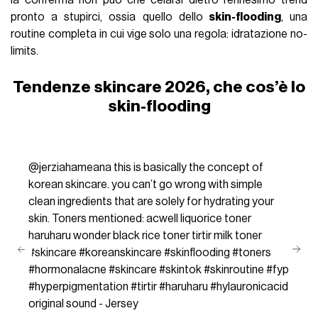
la conferma non può che celarsi dietro l’ennesimo trend
pronto a stupirci, ossia quello dello
skin-flooding
, una
routine completa in cui vige solo una regola: idratazione no-
limits.
Tendenze skincare 2026, che cos’è lo
skin-flooding
@jerziahameana
this is basically the concept of
korean skincare. you can’t go wrong with simple
clean ingredients that are solely for hydrating your
skin. Toners mentioned: acwell liquorice toner
haruharu wonder black rice toner tirtir milk toner
#skincare
#koreanskincare
#skinflooding
#toners
#hormonalacne
#skincare
#skintok
#skinroutine
#fyp
#hyperpigmentation
#tirtir
#haruharu
#hylauronicacid
original sound - Jersey