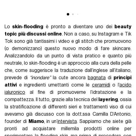
Lo
skin-flooding
è pronto a diventare uno dei
beauty
topic più discussi online
. Non a caso, su Instagram e Tik
Tok sono già tantissimi i video e gli stitch che promuovono
(o demonizzano) questo nuovo modo di fare skincare.
Analizzandolo da un punto di vista pratico e quanto più
neutrale, lo skin-flooding è un approccio alla cura della pelle
che, come suggerisce la traduzione dall’inglese all’italiano,
prevede di
“inondare”
la cute ancora
bagnata
di
principi
attivi
e ingredienti umettanti come le
ceramidi
o l’
acido
ialuronico
al fine di promuoverne l’idratazione e la
compattezza. Il tutto, grazie alla tecnica del
layering
, ossia
la stratificazione di differenti sieri e trattamenti viso di cui
avevamo già discusso con la dott.ssa Camilla D’Antonio,
founder di
Miamo
, in un’
intervista
. Sappiamo che siete già
pronti ad acquistare millemila prodotti online per