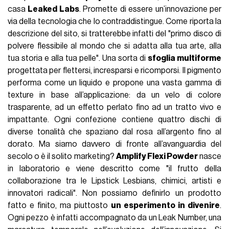
casa
Leaked Labs
. Promette di essere un’innovazione per
via della tecnologia che lo contraddistingue. Come riporta la
descrizione del sito, si tratterebbe infatti del "primo disco di
polvere flessibile al mondo che si adatta alla tua arte, alla
tua storia e alla tua pelle". Una sorta di
sfoglia multiforme
progettata per flettersi, incresparsi e ricomporsi. Il pigmento
performa come un liquido e propone una vasta gamma di
texture in base all’applicazione: da un velo di colore
trasparente, ad un effetto perlato fino ad un tratto vivo e
impattante. Ogni confezione contiene quattro dischi di
diverse tonalità che spaziano dal rosa all’argento fino al
dorato. Ma siamo davvero di fronte all’avanguardia del
secolo o è il solito marketing?
Amplify Flexi Powder
nasce
in laboratorio e viene descritto come "il frutto della
collaborazione tra le Lipstick Lesbians, chimici, artisti e
innovatori radicali". Non possiamo definirlo un prodotto
fatto e finito, ma piuttosto
un esperimento in divenire
.
Ogni pezzo è infatti accompagnato da un Leak Number, una