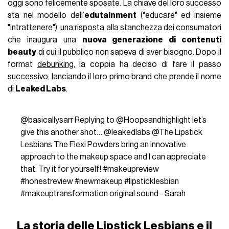
oggi sono felicemente sposate. La chiave del loro successo
sta nel modello dell’
edutainment
("educare" ed insieme
"intrattenere"), una risposta alla stanchezza dei consumatori
che inaugura una
nuova generazione di contenuti
beauty
di cui il pubblico non sapeva di aver bisogno. Dopo il
format
debunking
, la coppia ha deciso di fare il passo
successivo, lanciando il loro primo brand che prende il nome
di
Leaked Labs
.
@basicallysarr
Replying to @Hoopsandhighlight let’s
give this another shot… @leakedlabs @The Lipstick
Lesbians The Flexi Powders bring an innovative
approach to the makeup space and I can appreciate
that. Try it for yourself!
#makeupreview
#honestreview
#newmakeup
#lipsticklesbian
#makeuptransformation
original sound - Sarah
La storia delle Lipstick Lesbians e il