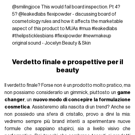
@smilingjoce
This would fail board inspection. Pt 4?
5? @leakedlabs flexipowder - discussing board of
cosmetology rules and how it affects the marketable
aspect of this product to MUAs
#mua
#leakedlabs
#thelipsticklesbians
#flexipowder
#newmakeup
original sound - Jocelyn Beauty & Skin
Verdetto finale e prospettive per il
beauty
Il verdetto finale? Forse non è un prodotto molto pratico, ma
non possiamo considerarlo un gimmick, piuttosto un
game
changer
, un
nuovo modo di concepire la formulazione
cosmetica
. Assisteremo alla nascita di un trend? Anche se
non possiedo una sfera di cristallo, provo a dirvi la mia:
vedremo sempre più brand intenti a sperimentare nuove
formule che sappiano stupirci, sia a livello visivo che