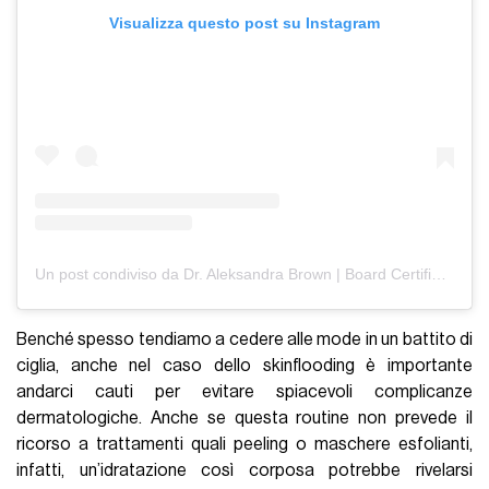
Visualizza questo post su Instagram
Un post condiviso da Dr. Aleksandra Brown | Board Certified Dermatologist (@draleksandrabrown)
Benché spesso tendiamo a cedere alle mode in un battito di
ciglia, anche nel caso dello skinflooding è importante
andarci cauti per evitare spiacevoli complicanze
dermatologiche. Anche se questa routine non prevede il
ricorso a trattamenti quali peeling o maschere esfolianti,
infatti, un’idratazione così corposa potrebbe rivelarsi