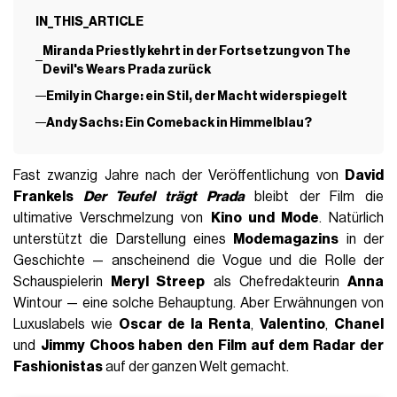
IN_THIS_ARTICLE
Miranda Priestly kehrt in der Fortsetzung von The
Devil's Wears Prada zurück
Emily in Charge: ein Stil, der Macht widerspiegelt
Andy Sachs: Ein Comeback in Himmelblau?
Fast zwanzig Jahre nach der Veröffentlichung von
David
Frankels
Der Teufel trägt Prada
bleibt der Film die
ultimative Verschmelzung von
Kino und Mode
. Natürlich
unterstützt die Darstellung eines
Modemagazins
in der
Geschichte — anscheinend die Vogue und die Rolle der
Schauspielerin
Meryl Streep
als Chefredakteurin
Anna
Wintour — eine solche Behauptung. Aber Erwähnungen von
Luxuslabels wie
Oscar de la Renta
,
Valentino
,
Chanel
und
Jimmy Choos haben den Film auf dem Radar der
Fashionistas
auf der ganzen Welt gemacht.