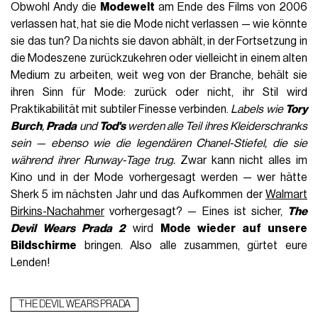
Obwohl Andy die
Modewelt
am Ende des Films von 2006
verlassen hat, hat sie die Mode nicht verlassen — wie könnte
sie das tun? Da nichts sie davon abhält, in der Fortsetzung in
die Modeszene zurückzukehren oder vielleicht in einem alten
Medium zu arbeiten, weit weg von der Branche, behält sie
ihren Sinn für Mode: zurück oder nicht, ihr Stil wird
Praktikabilität mit subtiler Finesse verbinden.
Labels wie
Tory
Burch
,
Prada
und
Tod's
werden alle Teil ihres Kleiderschranks
sein — ebenso wie die legendären Chanel-Stiefel, die sie
während ihrer Runway-Tage trug.
Zwar kann nicht alles im
Kino und in der Mode vorhergesagt werden — wer hätte
Sherk 5 im nächsten Jahr und das Aufkommen der
Walmart
Birkins-Nachahmer
vorhergesagt? — Eines ist sicher,
The
Devil Wears Prada 2
wird
Mode wieder auf unsere
Bildschirme
bringen. Also alle zusammen, gürtet eure
Lenden!
THE DEVIL WEARS PRADA