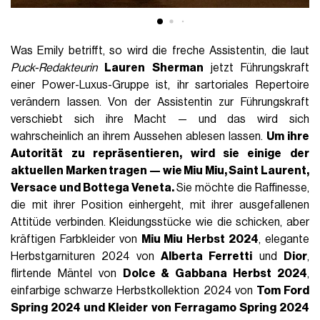
Was Emily betrifft, so wird die freche Assistentin, die laut
Puck-Redakteurin
Lauren Sherman
jetzt Führungskraft
einer Power-Luxus-Gruppe ist, ihr sartoriales Repertoire
verändern lassen. Von der Assistentin zur Führungskraft
verschiebt sich ihre Macht — und das wird sich
wahrscheinlich an ihrem Aussehen ablesen lassen.
Um ihre
Autorität zu repräsentieren, wird sie einige der
aktuellen Marken tragen — wie
Miu Miu
,
Saint Laurent
,
Versace
und Bottega Veneta.
Sie möchte die Raffinesse,
die mit ihrer Position einhergeht, mit ihrer ausgefallenen
Attitüde verbinden. Kleidungsstücke wie die schicken, aber
kräftigen Farbkleider von
Miu Miu Herbst 2024
, elegante
Herbstgarnituren 2024 von
Alberta Ferretti
und
Dior
,
flirtende Mäntel von
Dolce & Gabbana Herbst 2024
,
einfarbige schwarze Herbstkollektion 2024 von
Tom Ford
Spring
2024
und Kleider von
Ferragamo Spring 2024