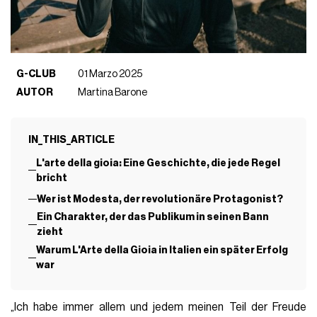
G-CLUB
01 Marzo 2025
AUTOR
Martina Barone
IN_THIS_ARTICLE
L'arte della gioia: Eine Geschichte, die jede Regel
bricht
Wer ist Modesta, der revolutionäre Protagonist?
Ein Charakter, der das Publikum in seinen Bann
zieht
Warum L'Arte della Gioia in Italien ein später Erfolg
war
„Ich habe immer allem und jedem meinen Teil der Freude