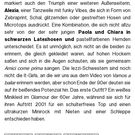
markiert auch den Triumph einer weiteren Außenseiterin,
Alexia
, einer Tanzwelle mit funky Vibes, die sich in Form von
Zebraprint, Schal, glitzernden oder gestreiften Hosen und
Microtops ausdrückt. Eine Kombination, die sich nicht allzu
sehr von der der sehr jungen
Paola und Chiara in
schwarzen Latexhosen und
pastellfarbenen Hemden
unterscheidet. Es ist unmöglich, sich nicht an die beiden zu
erinnern, die gleich gekleidet waren, auf hohen Hockern
saßen und sich in die Augen schauten, als sie gemeinsam
Amici come prima
sangen. Die Iezzi-Schwestern sind noch
nicht die It-Girls, an die wir uns aus dem Video von
Vamos a
bailar
erinnern werden, aber schon Ende der 90er deuten sie
auf ihr beißendes Potenzial hin. Das erste Outfit? Ein weißes
Minikleid im Glamour der 60er Jahre, während sie sich für
ihren Auftritt 2001 für ein schulterfreies Top und einen
ultrakurzen Minirock mit Nieten und einer Schleppe
entschieden haben.