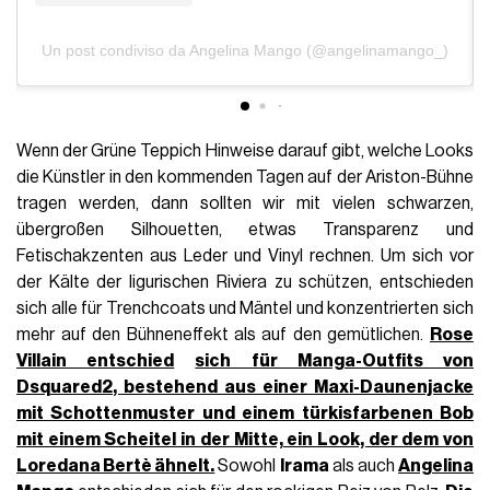
Un post condiviso da Angelina Mango (@angelinamango_)
Wenn der Grüne Teppich Hinweise darauf gibt, welche Looks
die Künstler in den kommenden Tagen auf der Ariston-Bühne
tragen werden, dann sollten wir mit vielen schwarzen,
übergroßen Silhouetten, etwas Transparenz und
Fetischakzenten aus Leder und Vinyl rechnen. Um sich vor
der Kälte der ligurischen Riviera zu schützen, entschieden
sich alle für Trenchcoats und Mäntel und konzentrierten sich
mehr auf den Bühneneffekt als auf den gemütlichen.
Rose
Villain entschied
sich für Manga-Outfits von
Dsquared2
, bestehend aus einer Maxi-Daunenjacke
mit Schottenmuster und einem türkisfarbenen Bob
mit einem Scheitel in der Mitte, ein Look, der dem von
Loredana Bertè ähnelt.
Sowohl
Irama
als auch
Angelina