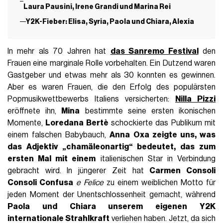
Laura Pausini, Irene Grandi und Marina Rei
Y2K-Fieber: Elisa, Syria, Paola und Chiara, Alexia
In mehr als 70 Jahren hat
das Sanremo Festival
den
Frauen eine marginale Rolle vorbehalten. Ein Dutzend waren
Gastgeber und etwas mehr als 30 konnten es gewinnen.
Aber es waren Frauen, die den Erfolg des populärsten
Popmusikwettbewerbs Italiens versicherten:
Nilla Pizzi
eröffnete ihn,
Mina
bestimmte seine ersten ikonischen
Momente,
Loredana Bertè
schockierte das Publikum mit
einem falschen Babybauch,
Anna Oxa zeigte uns, was
das Adjektiv „chamäleonartig“ bedeutet, das zum
ersten Mal mit einem
italienischen Star in Verbindung
gebracht wird. In jüngerer Zeit hat
Carmen Consoli
Consoli Confusa
e Felice
zu einem weiblichen Motto für
jeden Moment der Unentschlossenheit gemacht, während
Paola und Chiara unserem eigenen Y2K
internationale Strahlkraft
verliehen haben. Jetzt, da sich