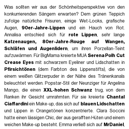
Was sollten wir aus der Schönheitsperspektive von den
konkurrierenden Sängern erwarten? Dem grünen Teppich
zufolge natürliche Frisuren, einige Wet-Looks, grafische
Augen,
90er-Jahre-Lippen
und ein Hauch von Rot.
Annalisa entschied sich für
rote Lippen
, sehr lange
Katzenaugen, 80er-Jahre-Rouge auf Wangen,
Schläfen und Augenlidern
, um ihren Porzellan-Teint
aufzuwärmen. Für BigMama kreierte MUA
Serena Polh
Cut
Crease Eyes
mit schwarzem Eyeliner und Lidschatten in
Pfirsichtönen
(dem Farbton des Lippenstifts), die von
einem weißen Glitzerpuder in der Nähe des Tränenkanals
beleuchtet werden. Popstar-Stil der Neunziger für Angelina
Mango, die einen
XXL-hohen Schwanz
trug, von dem
Ranken ihr Gesicht umrahmten. Für sie kreierte
Chantal
Ciaffardini
ein Make-up, das sich auf
blauen Lidschatten
und Lippen in Orangetönen konzentrierte. Clara Soccini
hatte einen lässigen Chic, der aus gerafften Hüten und einem
weichen Make-up besteht. Emma verließ sich auf
MrDaniel
,