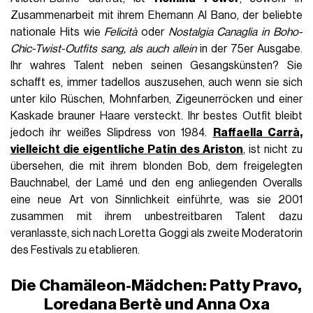
Zusammenarbeit mit ihrem Ehemann Al Bano, der beliebte
nationale Hits wie
Felicità
oder
Nostalgia Canaglia in Boho-
Chic-Twist-Outfits sang, als auch allein
in der 75er Ausgabe.
Ihr wahres Talent neben seinen Gesangskünsten? Sie
schafft es, immer tadellos auszusehen, auch wenn sie sich
unter kilo Rüschen, Mohnfarben, Zigeunerröcken und einer
Kaskade brauner Haare versteckt. Ihr bestes Outfit bleibt
jedoch ihr weißes Slipdress von 1984.
Raffaella Carrà,
vielleicht die eigentliche Patin des Ariston
, ist nicht zu
übersehen, die mit ihrem blonden Bob, dem freigelegten
Bauchnabel, der Lamé und den eng anliegenden Overalls
eine neue Art von Sinnlichkeit einführte, was sie 2001
zusammen mit ihrem unbestreitbaren Talent dazu
veranlasste, sich nach Loretta Goggi als zweite Moderatorin
des Festivals zu etablieren.
Die Chamäleon-Mädchen: Patty Pravo,
Loredana Bertè und Anna Oxa