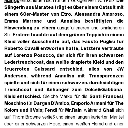
Mango
entschieden sich für den rockigen Reiz von Pelz.
Die
Sängerin aus Maratea trägt es über einem Catsuit mit
einem 60er-Muster von Etro.
Alessandra Amoroso,
Emma Marrone und Annalisa bestätigten die
Hinwendung zu einem
ausgefalleneren und sinnlicheren
Stil.
Erstere tauchte auf dem grünen Teppich in einem
Kleid voller Ausschnitte auf, das
Fausto Puglisi für
Roberto Cavalli entworfen hatte, Letztere vertraute
auf
Lorenzo Posocco
, der sich für
ihren schwarzen
Ledertrenchcoat, das weiße drapierte Kleid und den
feuerroten Cuissard entschied, alles von
JW
Anderson
, während Annalisa mit Transparenzen
spielte und sich für einen schwarzen, durchsichtigen
Trenchcoat und Anhänger zum Dolce&Gabbana-
Kleid entschied.
Gleiche Marke für die
Santi Francesi
;
Moschino
für
Dargen D'Amico
;
Emporio Armani für
The
Kolors
und
Il Volo
; Fendi
für
Mr.Rain
; während
Ghali
sich
auf Thom Browne verließ und einen langen karierten Mantel
über einer schwarzen Hose, einem weißen Hemd und einer