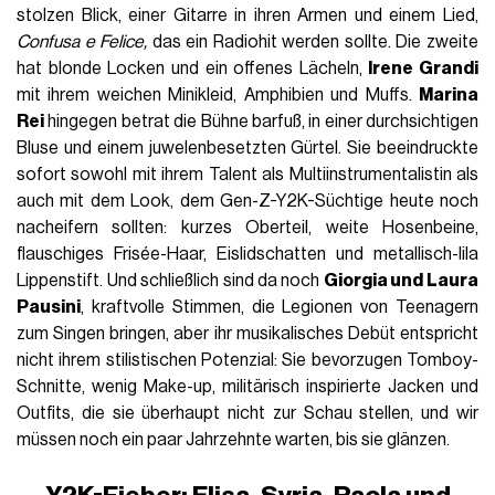
stolzen Blick, einer Gitarre in ihren Armen und einem Lied,
Confusa e Felice,
das ein Radiohit werden sollte. Die zweite
hat blonde Locken und ein offenes Lächeln,
Irene Grandi
mit ihrem weichen Minikleid, Amphibien und Muffs.
Marina
Rei
hingegen betrat die Bühne barfuß, in einer durchsichtigen
Bluse und einem juwelenbesetzten Gürtel. Sie beeindruckte
sofort sowohl mit ihrem Talent als Multiinstrumentalistin als
auch mit dem Look, dem Gen-Z-Y2K-Süchtige heute noch
nacheifern sollten: kurzes Oberteil, weite Hosenbeine,
flauschiges Frisée-Haar, Eislidschatten und metallisch-lila
Lippenstift. Und schließlich sind da noch
Giorgia und Laura
Pausini
, kraftvolle Stimmen, die Legionen von Teenagern
zum Singen bringen, aber ihr musikalisches Debüt entspricht
nicht ihrem stilistischen Potenzial: Sie bevorzugen Tomboy-
Schnitte, wenig Make-up, militärisch inspirierte Jacken und
Outfits, die sie überhaupt nicht zur Schau stellen, und wir
müssen noch ein paar Jahrzehnte warten, bis sie glänzen.