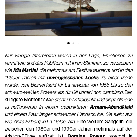
Nur wenige Interpreten waren in der Lage, Emotionen zu
vermitteln und das Publikum mit ihren Stimmen zu verzaubern
wie
Mia Martini
, die mehrmals am Festival teilnahm und in den
1960er Jahren mit
unvergesslichen Looks
zu einer Ikone
wurde, vom Blumenkleid für
La nevicata
von 1956 bis zu den
schwarz-weißen Powersuits für Gli uomini non cambiano.
Der
kultigste Moment?
Mia steht im Mittelpunkt und singt
Almeno
tu nell'universo
in einem gepunkteten
Armani-Abendkleid
und einem Paar langer schwarzer Handschuhe. Sie sieht aus
wie Anita Ekberg in La Dolce Vita.
Eine weitere Sängerin, die
zwischen den 1980er und 1990er Jahren mehrmals auf der
Ariston-Bühne auftrat, ist
Romina Power
, sowohl in