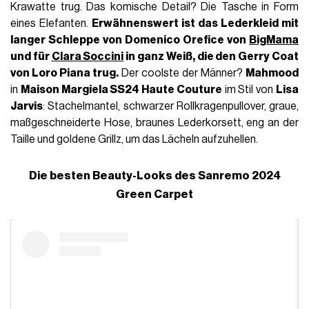
Krawatte trug. Das komische Detail? Die Tasche in Form
eines Elefanten.
Erwähnenswert ist das Lederkleid mit
langer Schleppe von
Domenico Orefice
von
BigMama
und für
Clara Soccini
in ganz Weiß, die den Gerry Coat
von Loro Piana trug.
Der coolste der Männer?
Mahmood
in
Maison Margiela SS24 Haute Couture
im Stil von
Lisa
Jarvis
: Stachelmantel, schwarzer Rollkragenpullover, graue,
maßgeschneiderte Hose, braunes Lederkorsett, eng an der
Taille und goldene Grillz, um das Lächeln aufzuhellen.
Die besten Beauty-Looks des Sanremo 2024
Green Carpet