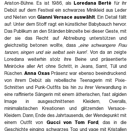
Ariston-Bühne. Es ist 1986, als
Loredana Bertè
für ihr
Debüt auf dem Festival ein schwarzes Minikleid aus Leder
und Nieten von
Gianni Versace auswählt
. Ein Detail fällt
auf: Unter dem Stoff ragt ein künstlicher Babybauch hervor.
Das Publikum an den Ständen blinzelte bei dieser Geste, mit
der sie das Recht auf Abtreibung unterstützen und
gleichzeitig betonen wollte, dass
„eine schwangere Frau
tanzen, singen und sie selbst sein kann
“. Von da an zeigte
Loredana weiterhin stolz ihre Beine und präsentierte
Miniröcke aller Art ohne Schritt, in Jeans, Samt, Tüll und
Rüschen.
Anna Oxas
Präsenz war ebenso beeindruckend:
von ihrem Debüt als rebellische Teenagerin mit Pixie-
Schnitten und Punk-Outfits bis hin zu ihrer Verwandlung in
eine raffinierte Sängerin mit einem ätherischen, fast algiden
Image in ausgeschnittenen Kleidern, Overalls,
minimalistischen Kreationen und glitzernden Versace-
Kleidern. Dann, Ende des Jahrtausends, der Wendepunkt mit
einem Outfit von
Gucci von Tom Ford
, das in die
Geschichte einging: schwarzes Top und vage mit Kristallen