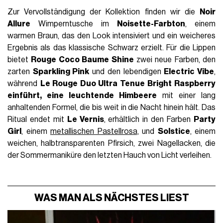
Zur Vervollständigung der Kollektion finden wir die
Noir
Allure
Wimperntusche im
Noisette-Farbton
, einem
warmen Braun, das den Look intensiviert und ein weicheres
Ergebnis als das klassische Schwarz erzielt. Für die Lippen
bietet
Rouge Coco Baume Shine
zwei neue Farben, den
zarten
Sparkling Pink
und den lebendigen
Electric Vibe
,
während
Le Rouge Duo Ultra Tenue
Bright Raspberry
einführt, eine leuchtende Himbeere
mit einer lang
anhaltenden Formel, die bis weit in die Nacht hinein hält. Das
Ritual endet mit
Le Vernis
, erhältlich in den Farben
Party
Girl
, einem
metallischen Pastellrosa
, und
Solstice
, einem
weichen, halbtransparenten Pfirsich, zwei Nagellacken, die
der Sommermaniküre den letzten Hauch von Licht verleihen.
WAS MAN ALS NÄCHSTES LIEST