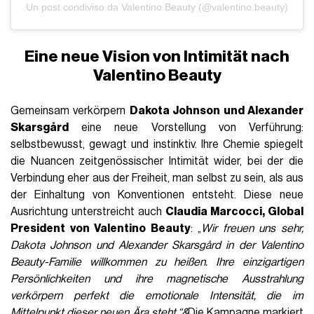
Un post condiviso da Valentino Beauty (@valentino.beauty)
Eine neue Vision von Intimität nach
Valentino Beauty
Gemeinsam verkörpern
Dakota Johnson und Alexander
Skarsgård
eine neue Vorstellung von Verführung:
selbstbewusst, gewagt und instinktiv. Ihre Chemie spiegelt
die Nuancen zeitgenössischer Intimität wider, bei der die
Verbindung eher aus der Freiheit, man selbst zu sein, als aus
der Einhaltung von Konventionen entsteht. Diese neue
Ausrichtung unterstreicht auch
Claudia Marcocci, Global
President von Valentino Beauty
: „
Wir freuen uns sehr,
Dakota Johnson und Alexander Skarsgård in der Valentino
Beauty-Familie willkommen zu heißen. Ihre einzigartigen
Persönlichkeiten und ihre magnetische Ausstrahlung
verkörpern perfekt die emotionale Intensität, die im
Mittelpunkt dieser neuen Ära steht.“&
Die Kampagne markiert