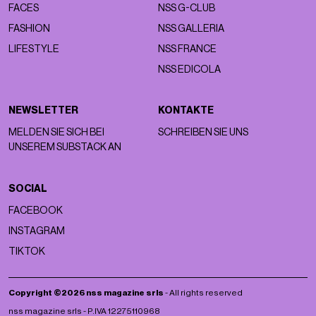
FACES
NSS G-CLUB
FASHION
NSS GALLERIA
LIFESTYLE
NSS FRANCE
NSS EDICOLA
NEWSLETTER
KONTAKTE
MELDEN SIE SICH BEI
SCHREIBEN SIE UNS
UNSEREM SUBSTACK AN
SOCIAL
FACEBOOK
INSTAGRAM
TIKTOK
Copyright ©2026 nss magazine srls
- All rights reserved
nss magazine srls - P.IVA 12275110968