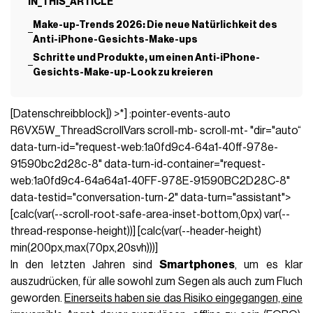
IN_THIS_ARTICLE
Make-up-Trends 2026: Die neue Natürlichkeit des
Anti-iPhone-Gesichts-Make-ups
Schritte und Produkte, um einen Anti-iPhone-
Gesichts-Make-up-Look zu kreieren
[Datenschreibblock]) >*] :pointer-events-auto
R6VX5W_ThreadScrollVars scroll-mb- scroll-mt- "dir="auto“
data-turn-id="request-web:1a0fd9c4-64a1-40ff-978e-
91590bc2d28c-8" data-turn-id-container="request-
web:1a0fd9c4-64a64a1-40FF-978E-91590BC2D28C-8"
data-testid="conversation-turn-2" data-turn="assistant">
[calc(var(--scroll-root-safe-area-inset-bottom,0px) var(--
thread-response-height))] [calc(var(--header-height)
min(200px,max(70px,20svh)))]
In den letzten Jahren sind
Smartphones
, um es klar
auszudrücken, für alle sowohl zum Segen als auch zum Fluch
geworden.
Einerseits haben sie das Risiko eingegangen, eine