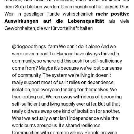
dem Sofa bleiben würden. Denn manchmal hat dieses Glas
Wein in geselliger Runde wahrscheinlich
mehr positive
Auswirkungen auf die Lebensqualität
als viele
Gewohnheiten, die wir für vorteilhaft halten.
@dogoodthings_farm
We can’t do it alone And we
were never meant to. Humans have always thrived in
community, so where did this push for self-sufficiency
come from? Maybe it’s because we’ve lost our sense
of community. The system we’re living in doesn’t
really support most of us. It relies on dependence,
isolation, and everyone fending for themselves. We
tried opting out. We ran away with ideas of becoming
self-sufficient and living happily ever after. But all that
really did was swap one kind of isolation for another.
What we actually want isn’t independence while the
world burns around us. It’s shared resilience.
Communities with common values. People growing