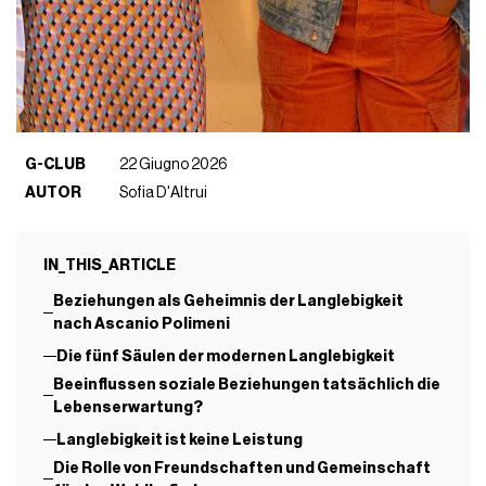
G-CLUB
22 Giugno 2026
AUTOR
Sofia D'Altrui
IN_THIS_ARTICLE
Beziehungen als Geheimnis der Langlebigkeit
nach Ascanio Polimeni
Die fünf Säulen der modernen Langlebigkeit
Beeinflussen soziale Beziehungen tatsächlich die
Lebenserwartung?
Langlebigkeit ist keine Leistung
Die Rolle von Freundschaften und Gemeinschaft