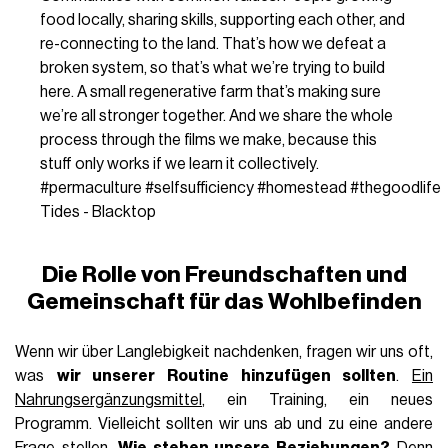
food locally, sharing skills, supporting each other, and
re-connecting to the land. That’s how we defeat a
broken system, so that’s what we’re trying to build
here. A small regenerative farm that’s making sure
we’re all stronger together. And we share the whole
process through the films we make, because this
stuff only works if we learn it collectively.
#permaculture
#selfsufficiency
#homestead
#thegoodlife
Tides - Blacktop
Die Rolle von Freundschaften und
Gemeinschaft für das Wohlbefinden
Wenn wir über Langlebigkeit nachdenken, fragen wir uns oft,
was
wir unserer Routine hinzufügen sollten
.
Ein
Nahrungsergänzungsmittel
, ein Training, ein neues
Programm. Vielleicht sollten wir uns ab und zu eine andere