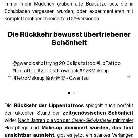
Immer mehr Mädchen graben alte Bausätze aus, die in
Schubladen vergessen wurden, oder experimentieren mit
komplett maßgeschneiderten DIY-Versionen.
Die Rückkehr bewusst übertriebener
Schönheit
@gwendioahb1
trying 2010s lips tattoo
#LipTattoo
#LipTattoo
#2000sthrowback
#Y2KMakeup
#RetroMakeup
原創音樂 - Gwentsui
Die
Rückkehr der Lippentattoos
spiegelt auch perfekt
den aktuellen Stand der
zeitgenössischen Schönheit
wider.
Nach Jahren, die von der
Clean-Girl-Ästhetik
,
minimaler
Hautpflege
und
Make-up dominiert wurden, das fast
unsichtbar aussieht
, gibt es jetzt ein starkes Verlangen