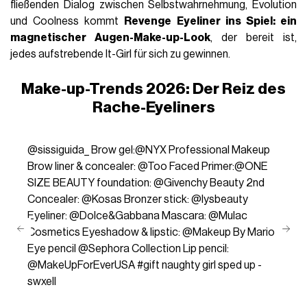
fließenden Dialog zwischen Selbstwahrnehmung, Evolution
und Coolness kommt
Revenge Eyeliner ins Spiel: ein
magnetischer Augen-Make-up-Look
, der bereit ist,
jedes aufstrebende It-Girl für sich zu gewinnen.
Make-up-Trends 2026: Der Reiz des
Rache-Eyeliners
@sissiguida_
Brow gel:@NYX Professional Makeup
Brow liner & concealer: @Too Faced Primer:@ONE
SIZE BEAUTY foundation: @Givenchy Beauty 2nd
Concealer: @Kosas Bronzer stick: @lysbeauty
Eyeliner: @Dolce&Gabbana Mascara: @Mulac
Cosmetics Eyeshadow & lipstic: @Makeup By Mario
Eye pencil @Sephora Collection Lip pencil:
@MakeUpForEverUSA
#gift
naughty girl sped up -
swxell