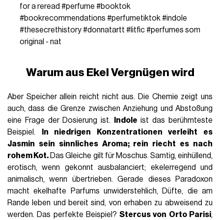
for a reread
#perfume
#booktok
#bookrecommendations
#perfumetiktok
#indole
#thesecrethistory
#donnatartt
#litfic
#perfumes
som
original - nat
Warum aus Ekel Vergnügen wird
Aber Speicher allein reicht nicht aus. Die Chemie zeigt uns
auch, dass die Grenze zwischen Anziehung und Abstoßung
eine Frage der Dosierung ist.
Indole
ist das berühmteste
Beispiel.
In niedrigen Konzentrationen verleiht es
Jasmin
sein sinnliches Aroma; rein riecht es nach
rohem Kot.
Das Gleiche gilt für Moschus. Samtig, einhüllend,
erotisch, wenn gekonnt ausbalanciert; ekelerregend und
animalisch, wenn übertrieben. Gerade dieses Paradoxon
macht ekelhafte Parfums unwiderstehlich, Düfte, die am
Rande leben und bereit sind, von erhaben zu abweisend zu
werden. Das perfekte Beispiel?
Stercus von Orto Parisi
,