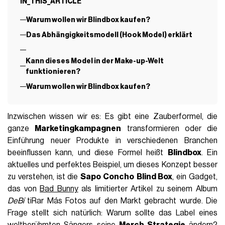
IN_THIS_ARTICLE
Warum wollen wir Blindbox kaufen?
Das Abhängigkeitsmodell (Hook Model) erklärt
Kann dieses Model in der Make-up-Welt
funktionieren?
Warum wollen wir Blindbox kaufen?
Inzwischen wissen wir es: Es gibt eine Zauberformel, die
ganze
Marketingkampagnen
transformieren oder die
Einführung neuer Produkte in verschiedenen Branchen
beeinflussen kann, und diese Formel heißt
Blindbox
. Ein
aktuelles und perfektes Beispiel, um dieses Konzept besser
zu verstehen, ist die
Sapo Concho
Blind Box
, ein Gadget,
das von
Bad Bunny
als limitierter Artikel zu seinem Album
DeBí
tiRar Más Fotos auf den Markt gebracht wurde. Die
Frage stellt sich natürlich: Warum sollte das Label eines
weltberühmten Sängers seine
Merch-Strategie
ändern?