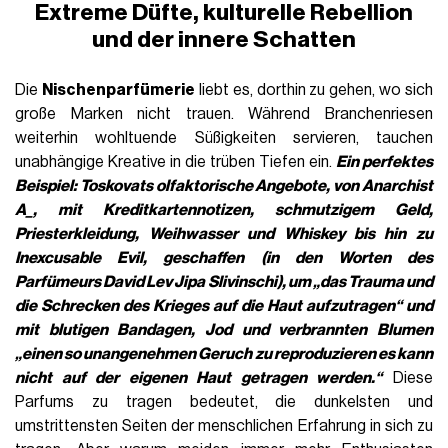
Extreme Düfte, kulturelle Rebellion
und der innere Schatten
Die
Nischenparfümerie
liebt es, dorthin zu gehen, wo sich
große Marken nicht trauen. Während Branchenriesen
weiterhin wohltuende Süßigkeiten servieren, tauchen
unabhängige Kreative in die trüben Tiefen ein.
Ein perfektes
Beispiel:
Toskovats olfaktorische Angebote, von
Anarchist
A_
, mit Kreditkartennotizen, schmutzigem Geld,
Priesterkleidung, Weihwasser und Whiskey bis hin zu
Inexcusable Evil
, geschaffen (in den Worten des
Parfümeurs
David Lev Jipa Slivinschi
), um „das Trauma und
die Schrecken des Krieges auf die Haut aufzutragen“ und
mit
blutigen Bandagen
,
Jod
und verbrannten Blumen
„einen so unangenehmen Geruch zu reproduzieren es kann
nicht auf der eigenen
Haut getragen werden.“
Diese
Parfums zu tragen bedeutet, die dunkelsten und
umstrittensten Seiten der menschlichen Erfahrung in sich zu