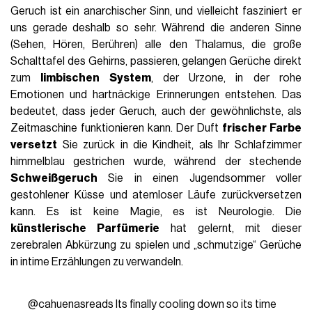
Geruch ist ein anarchischer Sinn, und vielleicht fasziniert er
uns gerade deshalb so sehr. Während die anderen Sinne
(Sehen, Hören, Berühren) alle den Thalamus, die große
Schalttafel des Gehirns, passieren, gelangen Gerüche direkt
zum
limbischen System
, der Urzone, in der rohe
Emotionen und hartnäckige Erinnerungen entstehen. Das
bedeutet, dass jeder Geruch, auch der gewöhnlichste, als
Zeitmaschine funktionieren kann. Der Duft
frischer Farbe
versetzt
Sie zurück in die Kindheit, als Ihr Schlafzimmer
himmelblau gestrichen wurde, während der stechende
Schweißgeruch
Sie in einen Jugendsommer voller
gestohlener Küsse und atemloser Läufe zurückversetzen
kann. Es ist keine Magie, es ist Neurologie. Die
künstlerische Parfümerie
hat gelernt, mit dieser
zerebralen Abkürzung zu spielen und „schmutzige“ Gerüche
in intime Erzählungen zu verwandeln.
@cahuenasreads
Its finally cooling down so its time