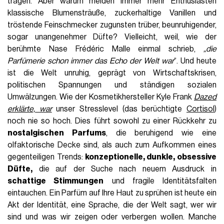
tragen. Aber warum meiden immer mehr Enthusiasten
klassische Blumensträuße, zuckerhaltige Vanillen und
tröstende Feinschmecker zugunsten trüber, beunruhigender,
sogar unangenehmer Düfte? Vielleicht, weil, wie der
berühmte Nase Frédéric Malle einmal schrieb,
„die
Parfümerie schon immer das Echo der Welt war
“. Und heute
ist die Welt unruhig, geprägt von Wirtschaftskrisen,
politischen Spannungen und ständigen sozialen
Umwälzungen. Wie der Kosmetikhersteller Kyle Frank
Dazed
erklärte, war
unser Stresslevel (das berüchtigte
Cortisol
)
noch nie so hoch. Dies führt sowohl zu einer Rückkehr zu
nostalgischen Parfums
, die beruhigend wie eine
olfaktorische Decke sind, als auch zum Aufkommen eines
gegenteiligen Trends:
konzeptionelle, dunkle, obsessive
Düfte,
die auf der Suche nach neuem Ausdruck in
schattige Stimmungen
und fragile Identitätsfalten
eintauchen. Ein Parfüm auf Ihre Haut zu sprühen ist heute ein
Akt der Identität, eine Sprache, die der Welt sagt, wer wir
sind und was wir zeigen oder verbergen wollen. Manche