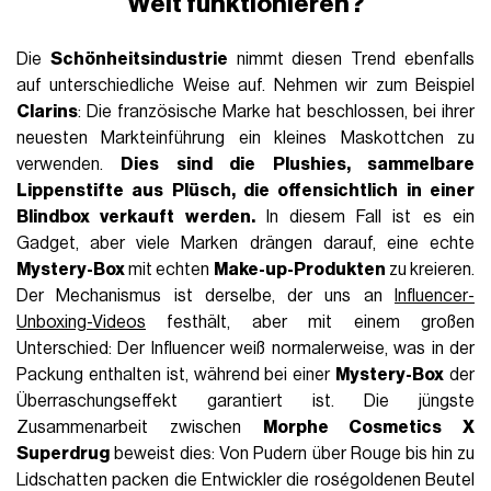
Welt
funktionieren?
Die
Schönheitsindustrie
nimmt diesen Trend ebenfalls
auf unterschiedliche Weise auf. Nehmen wir zum Beispiel
Clarins
: Die französische Marke hat beschlossen, bei ihrer
neuesten Markteinführung ein kleines Maskottchen zu
verwenden.
Dies sind die
Plushies
, sammelbare
Lippenstifte aus Plüsch, die offensichtlich in einer
Blindbox verkauft werden.
In diesem Fall ist es ein
Gadget, aber viele Marken drängen darauf, eine echte
Mystery-Box
mit echten
Make-up-Produkten
zu kreieren.
Der Mechanismus ist derselbe, der uns an
Influencer-
Unboxing-Videos
festhält, aber mit einem großen
Unterschied: Der Influencer weiß normalerweise, was in der
Packung enthalten ist, während bei einer
Mystery-Box
der
Überraschungseffekt garantiert ist. Die jüngste
Zusammenarbeit zwischen
Morphe Cosmetics X
Superdrug
beweist dies: Von Pudern über Rouge bis hin zu
Lidschatten packen die Entwickler die roségoldenen Beutel