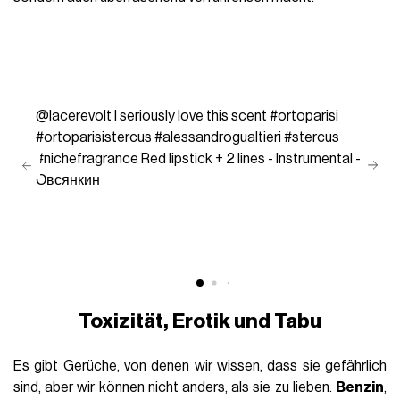
@lacerevolt
I seriously love this scent
#ortoparisi
#ortoparisistercus
#alessandrogualtieri
#stercus
#nichefragrance
Red lipstick + 2 lines - Instrumental -
Овсянкин
Toxizität, Erotik und Tabu
Es gibt Gerüche, von denen wir wissen, dass sie gefährlich
sind, aber wir können nicht anders, als sie zu lieben.
Benzin
,