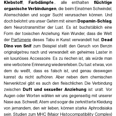
Klebstoff
,
Farbdämpfe
... alle enthalten
flüchtige
organische Verbindungen
, die beim Einatmen Schwindel,
Atemschäden und sogar Sucht verursachen können. Und
doch belohnt uns unser Gehirn mit einem
Dopamin-Schlag
,
dem Neurotransmitter der Lust. Es ist buchstäblich eine
Form der toxischen Anziehung. Kein Wunder, dass die Welt
der
Parfümerie
dieses Tabu in Kunst verwandelt hat.
Dead
Dino von Snif
zum Beispiel stellt den Geruch von Benzin
originalgetreu nach und verwandelt ein geheimes Laster in
ein luxuriöses Accessoire. Es zu riechen ist, als würde man
eine verbotene Erinnerung wiedererleben. Du tust etwas, von
dem du weißt, dass es falsch ist, und genau deswegen
kannst du nicht aufhören. Aber neben dem chemischen
Nervenkitzel gibt es auch den fleischlichen. Die Verbindung
zwischen
Duft und sexueller Anziehung
ist uralt. Vor
Augen oder Worten wählen wir uns gegenseitig mit unserer
Nase aus. Schweiß, Atem und sogar die zerknitterte Kleidung
von jemandem, den wir lieben, können starke Aphrodisiaka
sein.
Studien
zum MHC (Major Histocompatibility Complex)