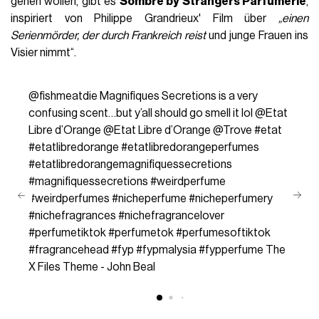
gehen wollen, gibt es
Sombre by Strangers Parfumerie
,
inspiriert von Philippe Grandrieux' Film über
„einen
Serienmörder, der durch Frankreich reist
und junge Frauen ins
Visier nimmt“.
@fishmeatdie
Magnifiques Secretions is a very
confusing scent…but y’all should go smell it lol @Etat
Libre d’Orange @Etat Libre d’Orange @Trove
#etat
#etatlibredorange
#etatlibredorangeperfumes
#etatlibredorangemagnifiquessecretions
#magnifiquessecretions
#weirdperfume
#weirdperfumes
#nicheperfume
#nicheperfumery
#nichefragrances
#nichefragrancelover
#perfumetiktok
#perfumetok
#perfumesoftiktok
#fragrancehead
#fyp
#fypmalysia
#fypperfume
The
X Files Theme - John Beal