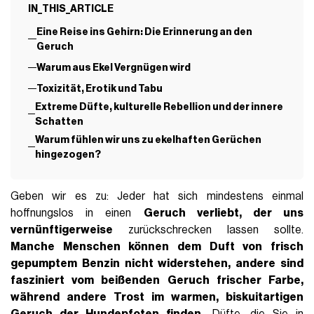
IN_THIS_ARTICLE
Eine Reise ins Gehirn: Die Erinnerung an den
Geruch
Warum aus Ekel Vergnügen wird
Toxizität, Erotik und Tabu
Extreme Düfte, kulturelle Rebellion und der innere
Schatten
Warum fühlen wir uns zu ekelhaften Gerüchen
hingezogen?
Geben wir es zu: Jeder hat sich mindestens einmal
hoffnungslos in einen
Geruch verliebt, der uns
vernünftigerweise
zurückschrecken lassen sollte.
Manche Menschen können dem
Duft von frisch
gepumptem Benzin
nicht widerstehen, andere sind
fasziniert vom beißenden Geruch
frischer Farbe
,
während andere Trost im warmen, biskuitartigen
Geruch der Hundepfoten finden.
Düfte, die Sie in