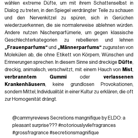
wählen extreme Düfte, um mit ihrem Schattenselbst in
Dialog zu treten, in den Spiegel verdrängter Teile zu schauen
und den Nervenkitzel zu spüren, sich in Gerüchen
wiederzuerkennen, die sie normalerweise ablehnen würden.
Andere nutzen Nischenparfümerie, um gegen klassische
Geschlechterkategorien zu rebellieren und lehnen
„Frauenparfums“
und
„Männerparfums“
zugunsten von
Molekülen ab, die ohne Etikett von Körpern, Wünschen und
Erinnerungen sprechen. In diesem Sinne sind dreckige
Düfte
,
dreckig, animalisch, verschwitzt, mit einem Hauch von
Mist
,
verbranntem Gummi
oder
verlassenen
Krankenhäusern
, keine grundlosen Provokationen,
sondern Mittel, Individualität in einer Kultur zu erklären, die oft
zur Homogenität drängt.
@cammyreviews
Secretions mangnifique by ELDO: a
pleasant surprise???
#notoriouslyvilefragrances
#grossfragrance
#secretionsmagnifique