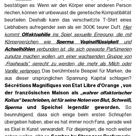
bestätigen es: Wenn wir den Körper einer anderen Person
riechen, können wir unbewusst die genetische Kompatibilität
beurteilen. Deshalb kann das verschwitzte T-Shirt eines
Liebhabers aufregender sein als ein 300€ teurer Duft.
Hier
kommt
Olfaktophilie
ins Spiel, sexuelle Erregung, die mit
Körpergerüchen wie
Sperma
,
Vaginalflüssigkeit
und
Achselhöhlen
verbunden ist, die sich gewagte Parfümerien
zunutze machen wollen, um einer wachsenden Gruppe von
„Fragheads“ gerecht zu werden, die mehr als Milch oder
Vanille verlangen.
Das berühmteste Beispiel für Marken, die
aus dieser ursprünglichen Spannung Kapital schlagen?
Sécrétions Magnifiques von Etat Libre d'Orange
, von
der französischen Maison als
„wahrer olfaktorischer
Koitus“ beschrieben, ist für seine Noten von Blut, Schweiß,
Sperma
und Speichel legendär geworden.
So
beunruhigend, dass sich einige beim ersten Schnupfen
übergeben haben, aber es hat immer noch Fans, gerade weil
es Ekel in Kunst verwandelt. Für diejenigen, die noch weiter