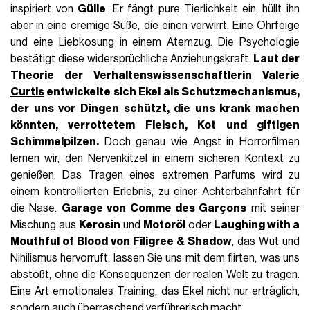
inspiriert von
Gülle
: Er fängt pure Tierlichkeit ein, hüllt ihn
aber in eine cremige Süße, die einen verwirrt. Eine Ohrfeige
und eine Liebkosung in einem Atemzug. Die Psychologie
bestätigt diese widersprüchliche Anziehungskraft.
Laut der
Theorie der Verhaltenswissenschaftlerin
Valerie
Curtis
entwickelte sich Ekel als Schutzmechanismus,
der uns vor Dingen schützt, die uns krank machen
könnten,
verrottetem Fleisch
,
Kot
und giftigen
Schimmelpilzen.
Doch genau wie Angst in Horrorfilmen
lernen wir, den Nervenkitzel in einem sicheren Kontext zu
genießen. Das Tragen eines extremen Parfums wird zu
einem kontrollierten Erlebnis, zu einer Achterbahnfahrt für
die Nase.
Garage von Comme des Garçons
mit seiner
Mischung aus
Kerosin
und
Motoröl
oder
Laughing with a
Mouthful of Blood von Filigree & Shadow
, das Wut und
Nihilismus hervorruft, lassen Sie uns mit dem flirten, was uns
abstößt, ohne die Konsequenzen der realen Welt zu tragen.
Eine Art emotionales Training, das Ekel nicht nur erträglich,
sondern auch überraschend verführerisch macht.