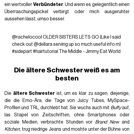
ein wertvoller
Verbündeter
. Und wenn es gelegentlich einen
Überraschungspickel verbirgt oder mich ausgeruhter
aussehen lässt, umso besser.
@rachelocool
OLDER SISTERS LETS GO (Like I said
check out @dellara serving up so much useful info rn)
#sidepart
#hairtutorial
The Middle - Jimmy Eat World
Die ältere Schwester weiß es am
besten
Die
ältere Schwester
ist, um es klar zu sagen, diejenige,
die die Emo-Ära, die Tage von Juicy Tubes, MySpace-
Profilen und TRL, durchlebt hat. Sie wuchs auch mit
Buffy
auf,
las Stapel von Zeitschriften, ohne Smartphones oder
soziale Medien, verbrachte Stunden vor
Brand New
and
Kitchen
, trug niedrige Jeans und moshte unter der Bühne von