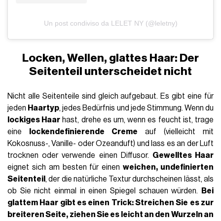
Un post condiviso da LELET NY (@leletny)
Locken, Wellen, glattes Haar: Der
Seitenteil unterscheidet nicht
Nicht alle Seitenteile sind gleich aufgebaut. Es gibt eine für
jeden
Haartyp
, jedes Bedürfnis und jede Stimmung. Wenn du
lockiges Haar
hast, drehe es um, wenn es feucht ist, trage
eine
lockendefinierende Creme
auf (vielleicht mit
Kokosnuss-, Vanille- oder Ozeanduft) und lass es an der Luft
trocknen oder verwende einen Diffusor.
Gewelltes Haar
eignet sich am besten für einen
weichen, undefinierten
Seitenteil
, der die natürliche Textur durchscheinen lässt, als
ob Sie nicht einmal in einen Spiegel schauen würden.
Bei
glattem
Haar gibt es einen Trick: Streichen Sie es zur
breiteren Seite, ziehen Sie es leicht an den Wurzeln an