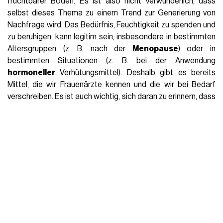
fruchtbarer Boden. Es ist also nicht verwunderlich, dass
selbst dieses Thema zu einem Trend zur Generierung von
Nachfrage wird. Das Bedürfnis, Feuchtigkeit zu spenden und
zu beruhigen, kann legitim sein, insbesondere in bestimmten
Altersgruppen (z. B. nach der
Menopause
) oder in
bestimmten Situationen (z. B. bei der Anwendung
hormoneller
Verhütungsmittel). Deshalb gibt es bereits
Mittel, die wir Frauenärzte kennen und die wir bei Bedarf
verschreiben. Es ist auch wichtig, sich daran zu erinnern, dass
Vulva
und
Vagina
eine Einheit sind. Es kann also sinnlos sein,
nur die äußeren Genitalien mit Feuchtigkeit zu versorgen und
zu beruhigen, und sie zu parfümieren könnte sogar schädlich
sein.“
Dr. Marina Cortese
fügt eine weitere wichtige
Perspektive hinzu: „Während beruhigende oder
feuchtigkeitsspendende Produkte nützlich sein können, zum
Beispiel nach der Haarentfernung (obwohl Zweifel an
feuchtigkeitsspendenden Produkten bestehen, ist es bei
trockener Vulva
besser, eine tägliche, konsistente
Behandlung durchzuführen), aber die Verwendung von