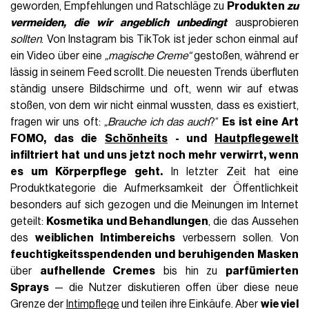
geworden, Empfehlungen und Ratschläge zu
Produkten
zu
vermeiden, die wir angeblich unbedingt
ausprobieren
sollten
. Von Instagram bis TikTok ist jeder schon einmal auf
ein Video über eine
„magische Creme“
gestoßen, während er
lässig in seinem Feed scrollt. Die neuesten Trends überfluten
ständig unsere Bildschirme und oft, wenn wir auf etwas
stoßen, von dem wir nicht einmal wussten, dass es existiert,
fragen wir uns oft:
„Brauche ich das auch
?“
Es ist eine Art
FOMO, das die
Schönheits
- und
Hautpflegewelt
infiltriert hat und uns jetzt noch mehr verwirrt, wenn
es um Körperpflege geht.
In letzter Zeit hat eine
Produktkategorie die Aufmerksamkeit der Öffentlichkeit
besonders auf sich gezogen und die Meinungen im Internet
geteilt:
Kosmetika und Behandlungen
, die das Aussehen
des
weiblichen Intimbereichs
verbessern sollen. Von
feuchtigkeitsspendenden und beruhigenden Masken
über
aufhellende Cremes
bis hin zu
parfümierten
Sprays
— die Nutzer diskutieren offen über diese neue
Grenze der
Intimpflege
und teilen ihre Einkäufe. Aber
wie viel