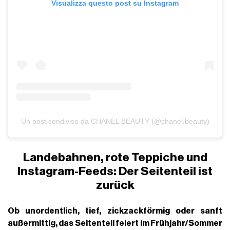
Visualizza questo post su Instagram
Un post condiviso da CHANEL BEAUTY (@chanel.beauty)
Landebahnen, rote Teppiche und
Instagram-Feeds: Der Seitenteil ist
zurück
Ob
unordentlich
,
tief
,
zickzackförmig
oder
sanft
außermittig
, das
Seitenteil feiert im Frühjahr/Sommer