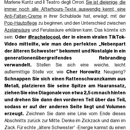
Marlene Kuntz und Il Teatro degli Orrori.
Sie ist diejenige, die
immer noch alle Afterhours-Texte auswendig kennt, eine
Anti-Falten-Creme
in ihrer Schublade hat, erwägt, mit der
Pop-Hautpflege
zu beginnen, und den Unterschied zwischen
Azelainsäure
und Ferulasäure erklären kann. Das könnte ich
sein.
Oder
@rachelocool
, der in einem viralen
TikTok-
Video mitteilte
, wie man den perfekten
„Nebenpart
der älteren Schwester“
bekommt und Nostalgie in ein
generationenübergreifendes Rebranding
verwandelt.
Stellen Sie sich eine weiche, leicht
außermittige Stelle vor, wie
Cher Horowitz
. Neugierig?
Schnappen Sie sich einen
Rattenschwanzkamm aus
Metall
, platzieren Sie seine Spitze am Haaransatz,
ziehen Sie eine Diagonale von etwa 2,5 cm nach hinten
und drehen Sie dann den vorderen Teil über das Teil,
sodass er auf der anderen Seite liegt und Volumen
erzeugt.
Zeichnen Sie dann eine Linie vom Ende dieses
Abschnitts zurück zur Mitte. Denke im Zickzack und dann im
Zack. Für echte „ältere Schwester“ -Energie kannst du einen