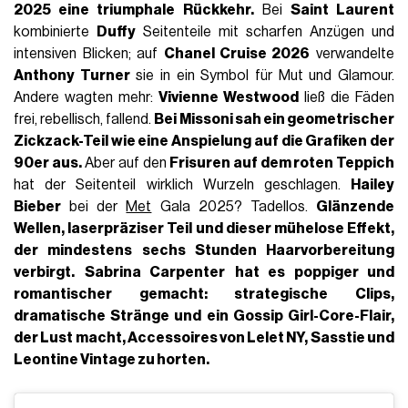
2025
eine triumphale Rückkehr.
Bei
Saint Laurent
kombinierte
Duffy
Seitenteile mit scharfen Anzügen und
intensiven Blicken; auf
Chanel Cruise 2026
verwandelte
Anthony Turner
sie in ein Symbol für Mut und Glamour.
Andere wagten mehr:
Vivienne Westwood
ließ die Fäden
frei, rebellisch, fallend.
Bei
Missoni
sah ein geometrischer
Zickzack-Teil wie eine Anspielung auf die Grafiken der
90er aus.
Aber auf den
Frisuren auf dem roten Teppich
hat der Seitenteil wirklich Wurzeln geschlagen.
Hailey
Bieber
bei der
Met
Gala 2025? Tadellos.
Glänzende
Wellen, laserpräziser Teil und dieser mühelose Effekt,
der mindestens sechs Stunden Haarvorbereitung
verbirgt.
Sabrina Carpenter
hat es poppiger und
romantischer gemacht: strategische Clips,
dramatische Stränge und ein
Gossip Girl-Core-Flair
,
der Lust macht, Accessoires von
Lelet
NY, Sasstie und
Leontine Vintage zu horten.