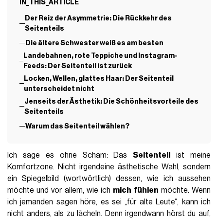
IN_THIS_ARTICLE
Der Reiz der Asymmetrie: Die Rückkehr des
Seitenteils
Die ältere Schwester weiß es am besten
Landebahnen, rote Teppiche und Instagram-
Feeds: Der Seitenteil ist zurück
Locken, Wellen, glattes Haar: Der Seitenteil
unterscheidet nicht
Jenseits der Ästhetik: Die Schönheitsvorteile des
Seitenteils
Warum das Seitenteil wählen?
Ich sage es ohne Scham: Das
Seitenteil
ist meine
Komfortzone. Nicht irgendeine ästhetische Wahl, sondern
ein Spiegelbild (wortwörtlich) dessen, wie ich aussehen
möchte und vor allem, wie ich
mich fühlen
möchte. Wenn
ich jemanden sagen höre, es sei „für alte Leute“, kann ich
nicht anders, als zu lächeln. Denn irgendwann hörst du auf,