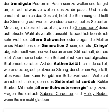
die
trendigste
Person im Raum sein zu wollen und fängst
an, einfach etwas zu wollen, das zu dir passt. Und nichts
umrahmt für mich das Gesicht, hebt die Stimmung und hellt
die Stimmung auf wie ein wunderschönes, tiefes Seitenteil.
Mir ist egal, ob es nicht cool ist, wenn die
Generation Z
diese
ästhetische Wahl als veraltet ansieht. Tatsächlich könnte ich
sehr wohl die
ältere Schwester
oder sogar die Mutter
eines Mädchens der
Generation Z
sein, die als „
Cringe
“
abgestempelt wird, nur weil sie an einem Stil festhält, den sie
liebt. Aber meine Liebe zum Seitenteil ist kein nostalgisches
Statement, es ist ein Akt der
Authentizität
. Ich finde es toll,
wie ein strategisch platzierter Strang, der über ein Auge fällt,
alles verändern kann. Es gibt mir Selbstvertrauen. Vielleicht
bin ich nicht allein, denn das
Seitenteil ist zurück
. Kühler
Stärker. Mit mehr „
älterer Schwesterenergie
“ als je zuvor.
Fragen Sie einfach
Sabrina Carpenter
und
Hailey Bieber
,
wenn Sie mir nicht glauben.