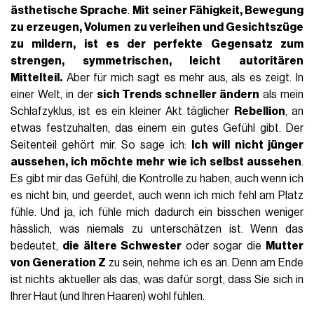
ästhetische Sprache
.
Mit seiner Fähigkeit,
Bewegung
zu erzeugen,
Volumen
zu verleihen und
Gesichtszüge
zu mildern
, ist es der perfekte Gegensatz zum
strengen, symmetrischen, leicht autoritären
Mittelteil.
Aber für mich sagt es mehr aus, als es zeigt. In
einer Welt, in der
sich Trends schneller ändern
als mein
Schlafzyklus, ist es ein kleiner Akt täglicher
Rebellion
, an
etwas festzuhalten, das einem ein gutes Gefühl gibt. Der
Seitenteil gehört mir. So sage ich:
Ich will nicht jünger
aussehen, ich möchte mehr wie ich
selbst
aussehen
.
Es gibt mir das Gefühl, die Kontrolle zu haben, auch wenn ich
es nicht bin, und geerdet, auch wenn ich mich fehl am Platz
fühle. Und ja, ich fühle mich dadurch ein bisschen weniger
hässlich, was niemals zu unterschätzen ist. Wenn das
bedeutet,
die ältere Schwester
oder sogar die
Mutter
von Generation Z
zu sein, nehme ich es an. Denn am Ende
ist nichts aktueller als das, was dafür sorgt, dass Sie sich in
Ihrer Haut (und Ihren Haaren) wohl fühlen.