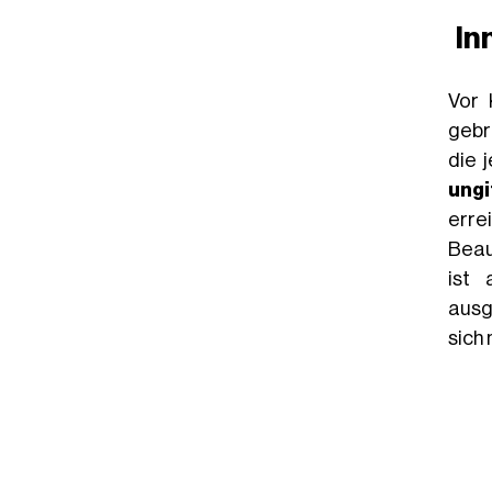
In
Vor 
gebr
die 
ungi
erre
Beau
ist 
ausg
sich 