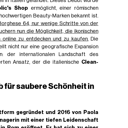
ll in Italien gelandet. Dieses Debüt wurde
lic's Shop
ermöglicht, einer römischen
hochwertigen Beauty-Marken bekannt ist.
 Borghese 64, nur wenige Schritte von der
uchern nun die Möglichkeit, die ikonischen
online zu entdecken und zu kaufen.
Die
ellt nicht nur eine geografische Expansion
: der internationalen Landschaft des
erten Ansatz, der die italienische
Clean-
b für saubere Schönheit in
attform gegründet und 2016 von
Paola
agerin mit einer tiefen Leidenschaft
in Rom eröffnet. Er hat sich zu einer