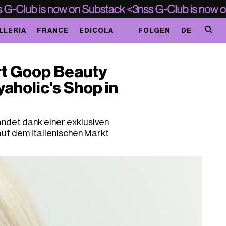
LLERIA
FRANCE
EDICOLA
FOLGEN
DE
rt Goop Beauty
holic's Shop in
ndet dank einer exklusiven
uf dem italienischen Markt