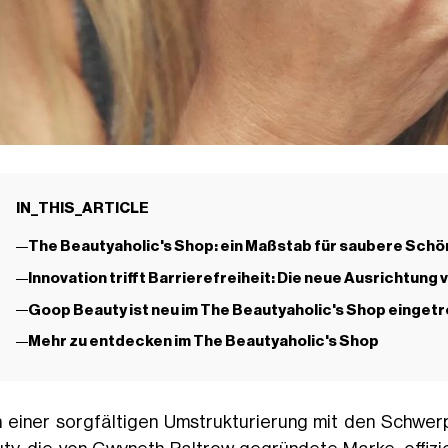
IN_THIS_ARTICLE
The Beautyaholic's Shop: ein Maßstab für saubere Schönh
Innovation trifft Barrierefreiheit: Die neue Ausrichtung
Goop Beauty ist neu im The Beautyaholic's Shop eingetr
Mehr zu entdecken im The Beautyaholic's Shop
 einer sorgfältigen Umstrukturierung mit den Schwe