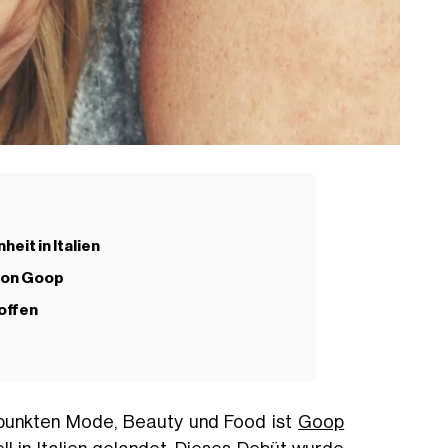
eit in Italien
 von Goop
offen
rpunkten Mode, Beauty und Food ist
Goop