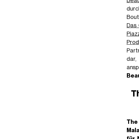
Beau
durc
Bout
Das 
Piaz
Prod
Part
dar,
ansp
Beau
T
The 
Mal
für