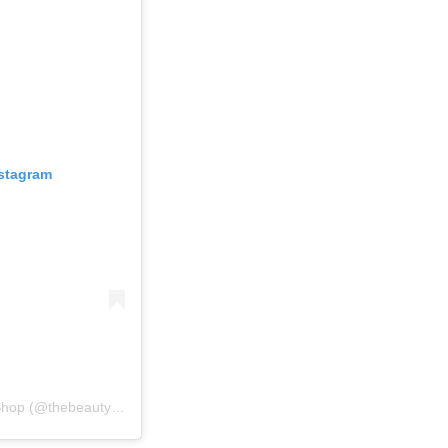
nstagram
Un post condiviso da The Beautyaholic's Shop (@thebeautyaholicsshop)