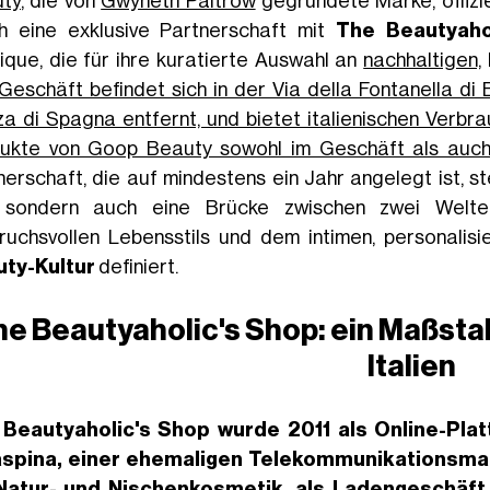
ty
, die von
Gwyneth Paltrow
gegründete Marke, offizie
h eine exklusive Partnerschaft mit
The Beautyaho
ique, die für ihre kuratierte Auswahl an
nachhaltigen,
Geschäft befindet sich in der Via della Fontanella di
za di Spagna entfernt, und bietet italienischen Verbra
ukte von Goop Beauty sowohl im Geschäft als auch 
nerschaft, die auf mindestens ein Jahr angelegt ist, st
 sondern auch eine Brücke zwischen zwei Welten
ruchsvollen Lebensstils und dem intimen, personalisi
ty-Kultur
definiert.
he Beautyaholic's Shop: ein Maßsta
Italien
Beautyaholic's Shop wurde 2011 als Online-Pl
aspina
, einer ehemaligen Telekommunikationsman
Natur- und Nischenkosmetik
, als Ladengeschäft 