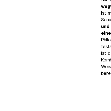
wegw
ist 
Schu
und 
eine
Phil
fests
ist 
Komb
Weis
bere