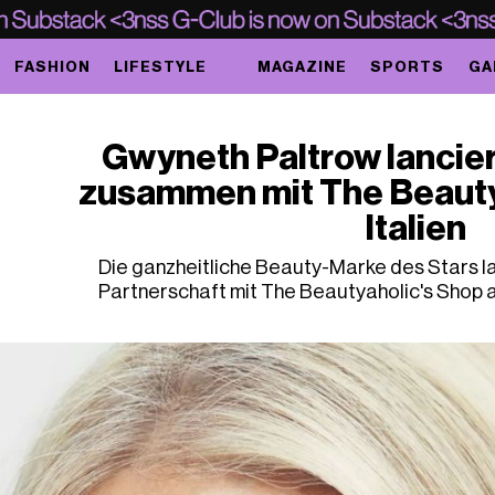
FASHION
LIFESTYLE
MAGAZINE
SPORTS
GA
Gwyneth Paltrow lancie
zusammen mit The Beautya
Italien
Die ganzheitliche Beauty-Marke des Stars la
Partnerschaft mit The Beautyaholic's Shop a